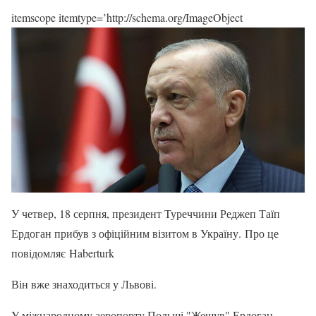
itemscope itemtype=’http://schema.org/ImageObject
У четвер, 18 серпня, президент Туреччини Реджеп Таїп
Ердоган прибув з офіційним візитом в Україну. Про це
повідомляє Haberturk
Він вже знаходиться у Львові.
У міжнародному аеропорту Польщі "Жешув" Ердоган