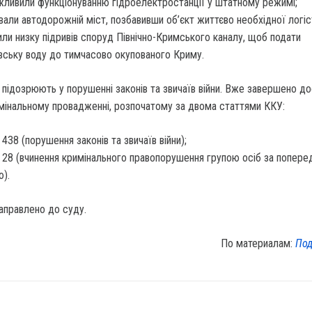
ливили функціонуванню гідроелектростанції у штатному режимі;
вали автодорожній міст, позбавивши об’єкт життєво необхідної логіс
или низку підривів споруд Північно-Кримського каналу, щоб подати
вську воду до тимчасово окупованого Криму.
 підозрюють у порушенні законів та звичаїв війни. Вже завершено д
имінальному провадженні, розпочатому за двома статтями ККУ:
. 438 (порушення законів та звичаїв війни);
т. 28 (вчинення кримінального правопорушення групою осіб за попер
).
аправлено до суду.
По материалам:
Под