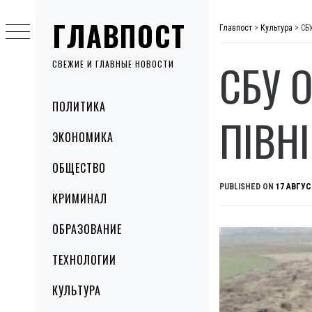
Skip
ГЛАВПОСТ
to
Главпост
>
Культура
>
СБ
content
СБУ 
СВЕЖИЕ И ГЛАВНЫЕ НОВОСТИ
Primary
ПОЛИТИКА
Menu
ПІВН
ЭКОНОМИКА
ОБЩЕСТВО
PUBLISHED ON
17 АВГУС
КРИМИНАЛ
ОБРАЗОВАНИЕ
ТЕХНОЛОГИИ
КУЛЬТУРА