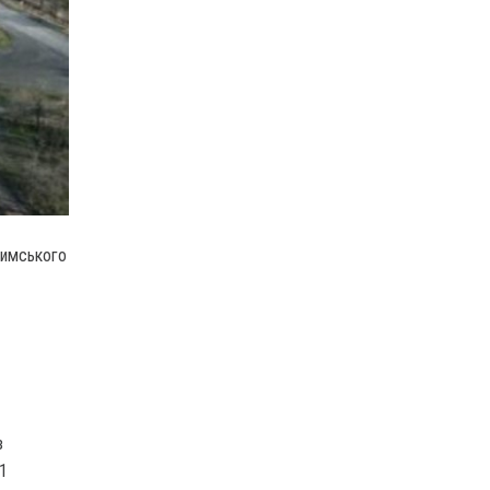
римського
з
11