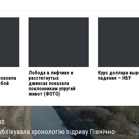
Лобода в лифчике и
Курс доллара выр
покоила
расстегнутых
падения — НБУ
обой
джинсах показала
поклонникам упругий
живот (ФОТО)
us
ублікувала хронологію підриву Північно-
us