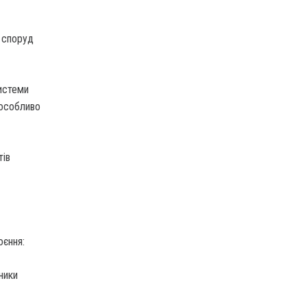
 споруд
системи
 особливо
тів
оєння:
ники