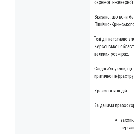
окремої інженерної
Вказано, що вони б
Північно-Кримського
Їхні дії негативно 
Херсонської області
великих розмірах.
Слідчі з’ясували, щ
критичної інфрастру
Хронологія подій
За даними правоохор
захопи
персон