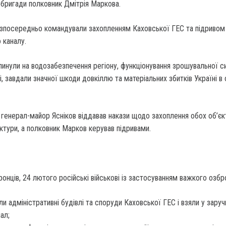
 бригади полковник Дмітрія Маркова.
езпосередньо командували захопленням Каховської ГЕС та підривом
 каналу.
вплинули на водозабезпечення регіону, функціонування зрошувальної 
, завдали значної шкоди довкіллю та матеріальних збитків Україні в
о генерал-майор Ясніков віддавав накази щодо захоплення обох об’єк
ктури, а полковник Марков керував підривами.
онців, 24 лютого російські військові із застосуванням важкого озбр
ли адміністративні будівлі та споруди Каховської ГЕС і взяли у заруч
ал;