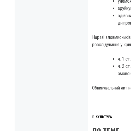
унемож
зруйну
здійсн
дніпро
Наразі зловмисників
розслідування у кр
ч. 1 ст
ч. 2 с
змовою
Обвинувальний акт н
КУЛЬТУРА