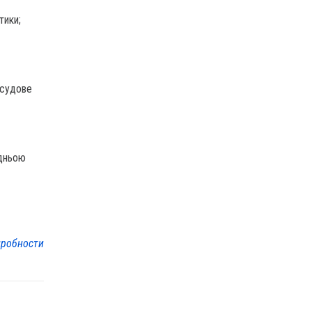
тики;
осудове
едньою
робности