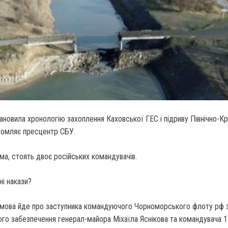
новила хронологію захоплення Каховської ГЕС і підриву Північно-К
ідомляє пресцентр СБУ.
ма, стоять двоє російських командувачів.
ні накази?
, мова йде про заступника командуючого Чорноморського флоту рф 
ого забезпечення генерал-майора Міхаїла Яснікова та командувача 