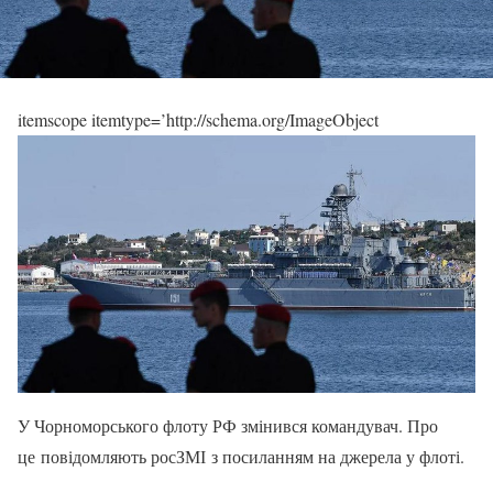
itemscope itemtype=’http://schema.org/ImageObject
У Чорноморського флоту РФ змінився командувач. Про
це повідомляють росЗМІ з посиланням на джерела у флоті.