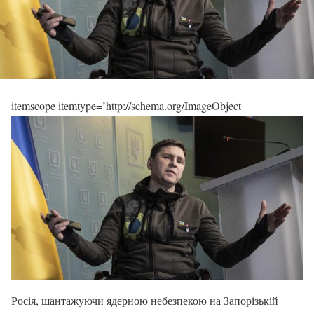
itemscope itemtype=’http://schema.org/ImageObject
Росія, шантажуючи ядерною небезпекою на Запорізькій