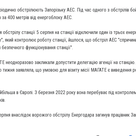
еріодично обстрілюють Запорізьку АЕС. Під час одного з обстрілів бо
 за 400 метрів від енергоблоку АЕС.
 обстрілу станції 5 серпня на станції відключили один із трьох енер
у", який контролює роботу станції, йшлося, що обстріл АЕС "спричин
 безпечного функціонування станції".
Е неодноразово закликали допустити делегацію агенції на станцію.
о тижня заявляла, що умовою для візиту місії МАГАТЕ є виведення р
йбільша в Європі. З березня 2022 року вона перебуває під контроле
ів.
рпня внаслідок ворожого обстрілу Енергодара загинув працівник За