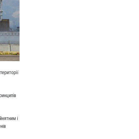
території
ринципів
йнятним і
нів