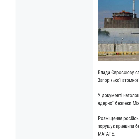
Влада Євросоюзу спі
Запорізької атомної 
У документі наголо
ядерної безпеки Між
Розміщення російськ
порушує принципи бе
МАГАТЕ.