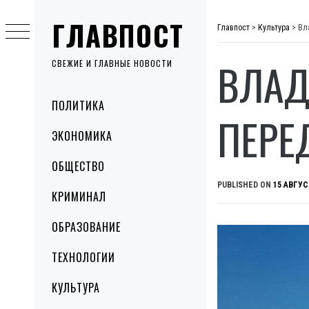
Skip
ГЛАВПОСТ
to
Главпост
>
Культура
>
Вл
content
ВЛАД
СВЕЖИЕ И ГЛАВНЫЕ НОВОСТИ
Primary
ПОЛИТИКА
Menu
ПЕРЕ
ЭКОНОМИКА
ОБЩЕСТВО
PUBLISHED ON
15 АВГУС
КРИМИНАЛ
ОБРАЗОВАНИЕ
ТЕХНОЛОГИИ
КУЛЬТУРА