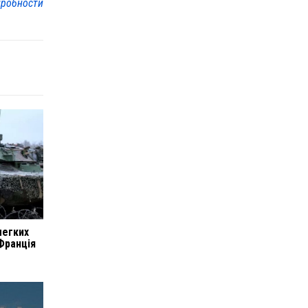
робности
легких
Франція