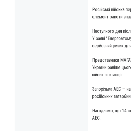
Російські війська п
елемент ракети впав
Наступного дня після
У заяві "Енергоатом
серйозний ризик для
Представники МАГАТ
України раніше цьог
військ зі станції.
Запорізька АЕС — на
російських загарбник
Нагадаємо, що 14 се
АЕС.