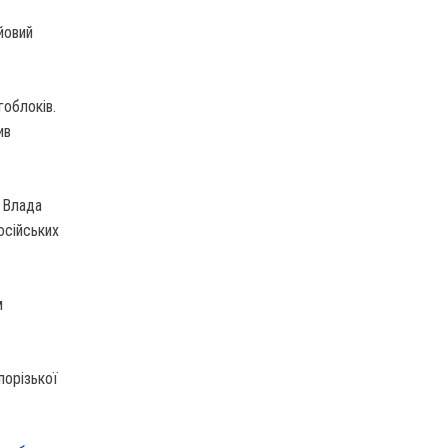
йовий
гоблоків.
ив
 Влада
осійських
м
порізької