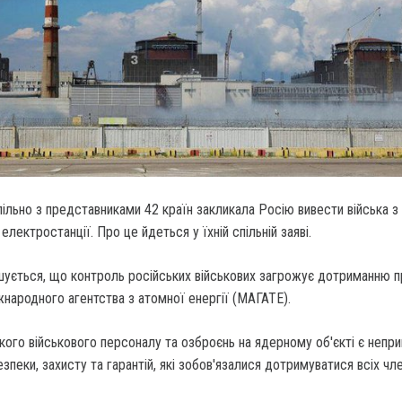
льно з представниками 42 країн закликала Росію вивести війська з 
електростанції. Про це йдеться у їхній спільній заяві.
шується, що контроль російських військових загрожує дотриманню п
народного агентства з атомної енергії (МАГАТЕ).
ого військового персоналу та озброєнь на ядерному об'єкті є непри
зпеки, захисту та гарантій, які зобов'язалися дотримуватися всіх чле