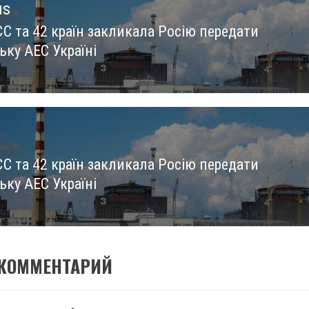
us
ЄС та 42 країн закликала Росію передати
us
ьку АЕС Україні
ЄС та 42 країн закликала Росію передати
ьку АЕС Україні
 КОММЕНТАРИЙ