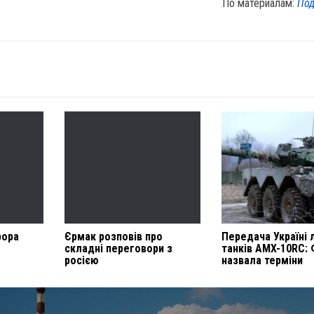
По материалам:
Под
рора
Єрмак розповів про
Передача Україні 
складні переговори з
танків AMX-10RC: 
росією
назвала терміни