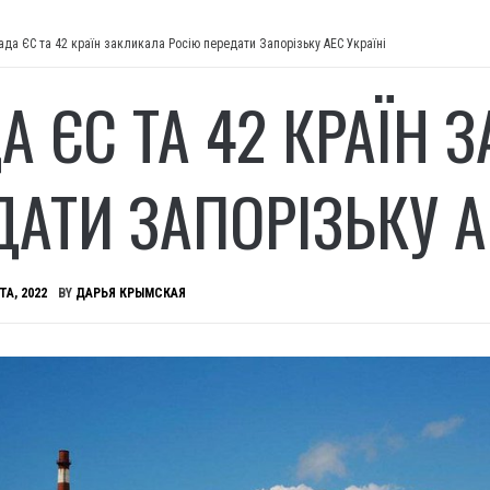
ада ЄС та 42 країн закликала Росію передати Запорізьку АЕС Україні
А ЄС ТА 42 КРАЇН 
ДАТИ ЗАПОРІЗЬКУ А
ТА, 2022
BY
ДАРЬЯ КРЫМСКАЯ