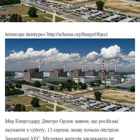
itemscope itemtype=’http://schema.org/ImageObject
Мер Енергодару Дмитро Орлов заявив, що російські
окупанти у суботу, 13 серпня, знову почали обстріли
Запорізької АЕС. Місцевих жителів закликають не