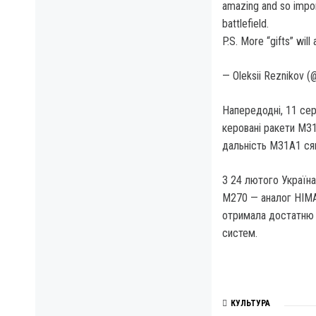
amazing and so import
battlefield.
P.S. More “gifts” wil
— Oleksii Reznikov (
Напередодні, 11 сер
керовані ракети M31
дальність M31A1 ся
З 24 лютого Україн
M270 — аналог HIMAR
отримала достатню к
систем.
КУЛЬТУРА