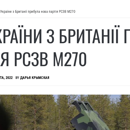
 України з Британії прибула нова партія РСЗВ M270
КРАЇНИ З БРИТАНІЇ
ІЯ РСЗВ M270
ТА, 2022
BY
ДАРЬЯ КРЫМСКАЯ