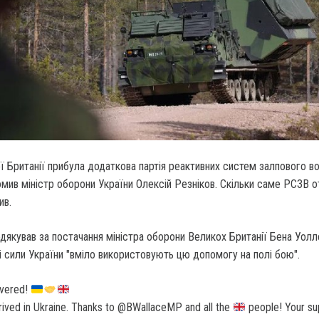
ї Британії прибула додаткова партія реактивних систем залпового в
мив міністр оборони України Олексій Резніков. Скільки саме РСЗВ 
ив.
дякував за постачання міністра оборони Великох Британії Бена Уолле
і сили України "вміло використовують цю допомогу на полі бою".
ivered!
ved in Ukraine. Thanks to @BWallaceMP and all the
people! Your su