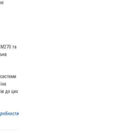
he
 M270 та
льна
 системи
їна
ів до цих
робности