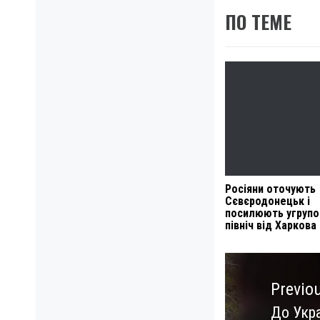
ПО ТЕМЕ
Росіяни оточують
Сєвєродонецьк і
посилюють угрупо
північ від Харкова
Навигация
по
Previo
записям
До Укра
Previo