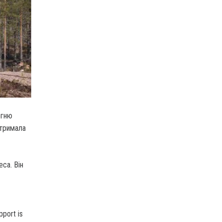
огню
отримала
са. Він
pport is