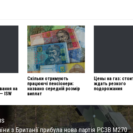
Скільки отримують
Цены на газ: стои
працюючі пенсіонери:
ждать резкого
вання на
названо середній розмір
подорожания
 — ISW
виплат
us
їни з Британії прибула нова партія РСЗВ M270
us