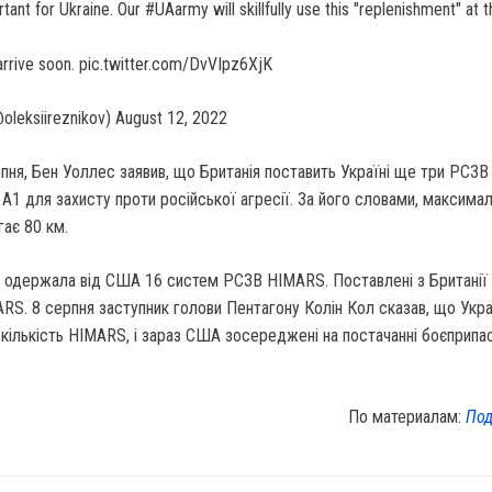
ant for Ukraine. Our #UAarmy will skillfully use this "replenishment" at t
l arrive soon. pic.twitter.com/DvVIpz6XjK
@oleksiireznikov) August 12, 2022
пня, Бен Уоллес заявив, що Британія поставить Україні ще три РСЗВ
A1 для захисту проти російської агресії. За його словами, максима
гає 80 км.
а одержала від США 16 систем РСЗВ HIMARS. Поставлені з Британії
S. 8 серпня заступник голови Пентагону Колін Кол сказав, що Укра
ількість HIMARS, і зараз США зосереджені на постачанні боєприпас
По материалам:
Под