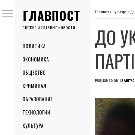
Skip
ГЛАВПОСТ
to
Главпост
>
Культура
>
До
content
ДО У
СВЕЖИЕ И ГЛАВНЫЕ НОВОСТИ
Primary
ПОЛИТИКА
Menu
ПАРТ
ЭКОНОМИКА
ОБЩЕСТВО
PUBLISHED ON
12 АВГУС
КРИМИНАЛ
ОБРАЗОВАНИЕ
ТЕХНОЛОГИИ
КУЛЬТУРА