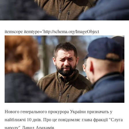
itemscope itemtype=’http://schema.org/ImageObject
Нового генерального прокурора України призначать у
найближчі 10 днів. Про це повідомляє глава фракції "Слуга
народу" Давид Арахамія.