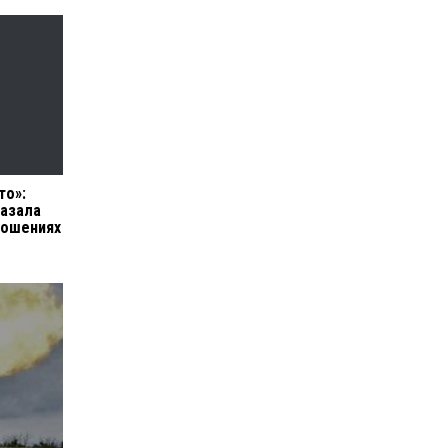
то»:
казала
ношениях