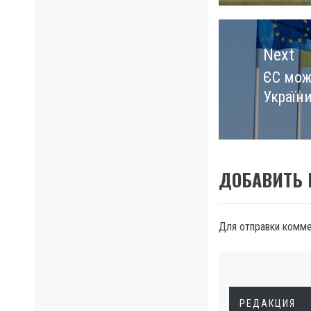
Next
ЄС мож
Next
Україн
post:
ДОБАВИТЬ
Для отправки комм
РЕДАКЦИЯ