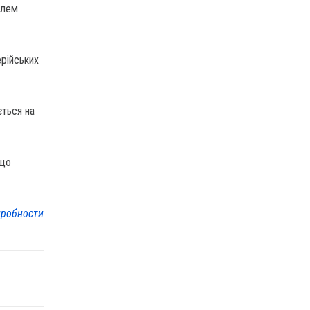
олем
ерійських
ється на
 що
робности