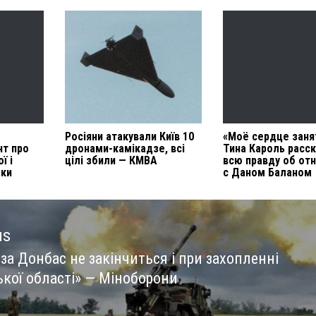
Росіяни атакували Київ 10
«Моё сердце заня
нт про
дронами-камікадзе, всі
Тина Кароль расс
ї і
цілі збили — КМВА
всю правду об от
мки
с Даном Баланом
us
за Донбас не закінчиться і при захопленні
us
ької області» — Міноборони