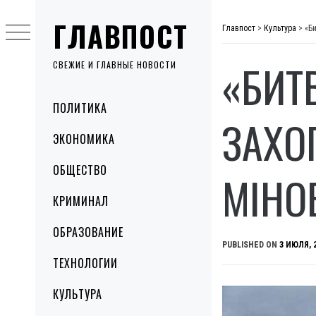
Skip
ГЛАВПОСТ
to
Главпост
>
Культура
>
«Б
content
«БИТ
СВЕЖИЕ И ГЛАВНЫЕ НОВОСТИ
Primary
ПОЛИТИКА
Menu
ЗАХО
ЭКОНОМИКА
ОБЩЕСТВО
МІНО
КРИМИНАЛ
ОБРАЗОВАНИЕ
PUBLISHED ON
3 ИЮЛЯ, 
ТЕХНОЛОГИИ
КУЛЬТУРА