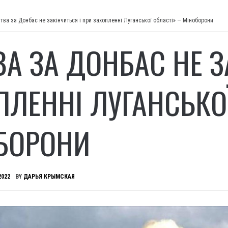
итва за Донбас не закінчиться і при захопленні Луганської області» — Міноборони
ВА ЗА ДОНБАС НЕ З
ПЛЕННІ ЛУГАНСЬКО
БОРОНИ
2022
BY
ДАРЬЯ КРЫМСКАЯ