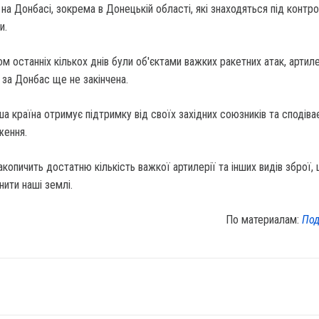
а на Донбасі, зокрема в Донецькій області, які знаходяться під контр
и.
ом останніх кількох днів були об'єктами важких ракетних атак, артил
а за Донбас ще не закінчена.
ша країна отримує підтримку від своїх західних союзників та сподіва
ження.
акопичить достатню кількість важкої артилерії та інших видів зброї,
нити наші землі.
По материалам:
Под