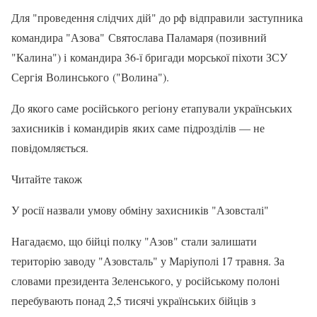
Для "проведення слідчих дій" до рф відправили заступника
командира "Азова" Святослава Паламаря (позивний
"Калина") і командира 36-ї бригади морської піхоти ЗСУ
Сергія Волинського ("Волина").
До якого саме російського регіону етапували українських
захисників і командирів яких саме підрозділів — не
повідомляється.
Читайте також
У росії назвали умову обміну захисників "Азовсталі"
Нагадаємо, що бійці полку "Азов" стали залишати
територію заводу "Азовсталь" у Маріуполі 17 травня. За
словами президента Зеленського, у російському полоні
перебувають понад 2,5 тисячі українських бійців з