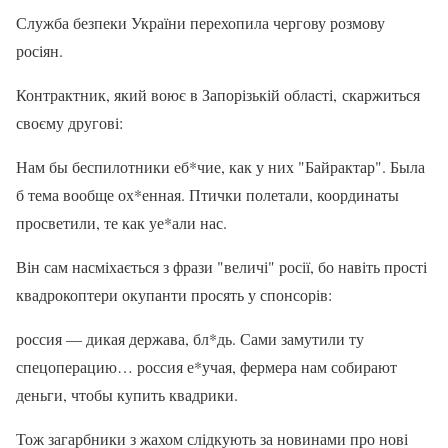
Служба безпеки України перехопила чергову розмову
росіян.
Контрактник, який воює в Запорізькій області, скаржиться
своєму другові:
Нам бы беспилотники еб*чие, как у них "Байрактар". Была
б тема вообще ох*енная. Птички полетали, координаты
просветили, те как уе*али нас.
Він сам насміхається з фрази "величі" росії, бо навіть прості
квадрокоптери окупанти просять у спонсорів:
россия — дикая держава, бл*дь. Сами замутили ту
спецоперацию… россия е*учая, фермера нам собирают
деньги, чтобы купить квадрики.
Тож загарбники з жахом слідкують за новинами про нові