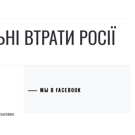
НІ ВТРАТИ РОСІЇ
МЫ В FACEBOOK
ськових.