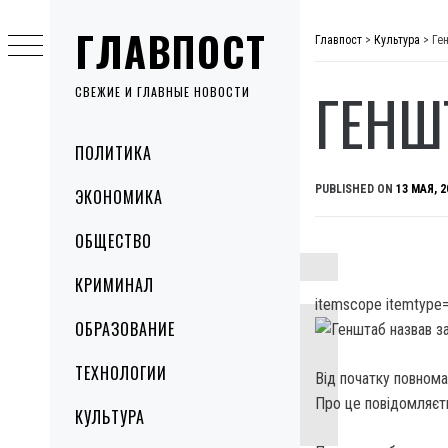
Skip
ГЛАВПОСТ
to
Главпост
>
Культура
>
Ген
content
ГЕНШ
СВЕЖИЕ И ГЛАВНЫЕ НОВОСТИ
Primary
ПОЛИТИКА
Menu
PUBLISHED ON
13 МАЯ, 2
ЭКОНОМИКА
ОБЩЕСТВО
КРИМИНАЛ
itemscope itemtype=
ОБРАЗОВАНИЕ
ТЕХНОЛОГИИ
Від початку повнома
Про це повідомляєт
КУЛЬТУРА