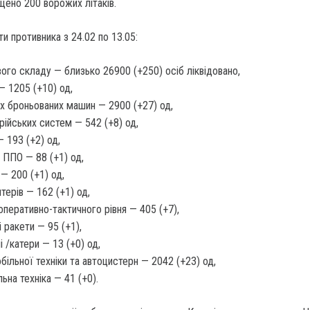
щено 200 ворожих літаків.
ти противника з 24.02 по 13.05:
ого складу — близько 26900 (+250) осіб ліквідовано,
 — 1205 (+10) од,
х броньованих машин — 2900 (+27) од,
рійських систем — 542 (+8) од,
 193 (+2) од,
 ППО — 88 (+1) од,
 — 200 (+1) од,
птерів — 162 (+1) од,
перативно-тактичного рівня — 405 (+7),
і ракети — 95 (+1),
і /катери — 13 (+0) од,
більної техніки та автоцистерн — 2042 (+23) од,
льна техніка — 41 (+0).