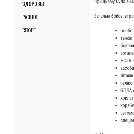
При цьому було зни
ЗДОРОВЬЕ
Загальні бойові втра
РАЗНОЕ
СПОРТ
особов
танків
бойови
артиле
РСЗВ —
засоби
літаків
геліко
БПЛА о
крилат
корабл
автомо
спеціа