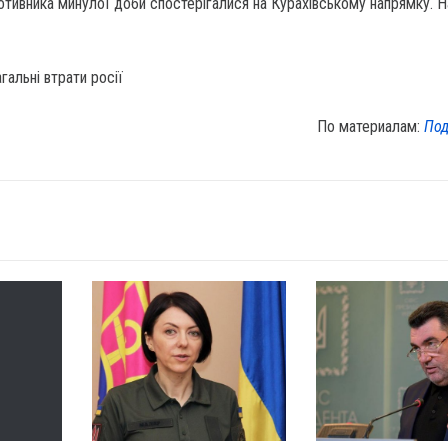
отивника минулої доби спостерігалися на Курахівському напрямку. На
По материалам:
Под