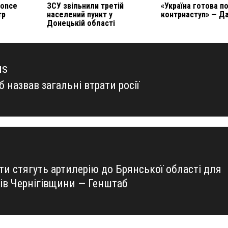
yonce
ЗСУ звільнили третій
«Україна готова п
тр
населений пункт у
контрнаступ» — Д
Донецькій області
us
 назвав загальні втрати росії
us
ти стягуть артилерію до Брянської області для
лів Чернігівщини — Генштаб