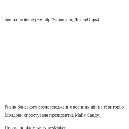
itemscope itemtype=’http://schema.org/ImageObject
Ризик близького розповсюдження воєнних дій на територію
Молдови спростувала президентка Майя Санду.
Про це повідомляє NewsMaker.