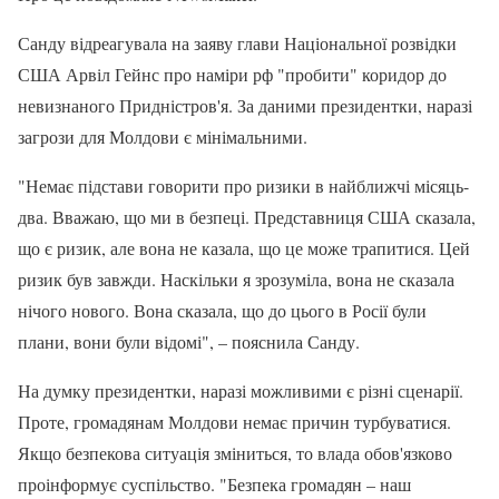
Санду відреагувала на заяву глави Національної розвідки
США Арвіл Гейнс про наміри рф "пробити" коридор до
невизнаного Придністров'я. За даними президентки, наразі
загрози для Молдови є мінімальними.
"Немає підстави говорити про ризики в найближчі місяць-
два. Вважаю, що ми в безпеці. Представниця США сказала,
що є ризик, але вона не казала, що це може трапитися. Цей
ризик був завжди. Наскільки я зрозуміла, вона не сказала
нічого нового. Вона сказала, що до цього в Росії були
плани, вони були відомі", – пояснила Санду.
На думку президентки, наразі можливими є різні сценарії.
Проте, громадянам Молдови немає причин турбуватися.
Якщо безпекова ситуація зміниться, то влада обов'язково
проінформує суспільство. "Безпека громадян – наш