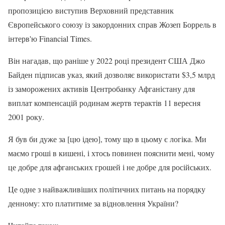
пропозицією виступив Верховний представник
Європейського союзу із закордонних справ Жозеп Боррель в
інтерв'ю Financial Times.
Він нагадав, що раніше у 2022 році президент США Джо
Байден підписав указ, який дозволяє використати $3,5 млрд
із заморожених активів Центробанку Афганістану для
виплат компенсацій родинам жертв терактів 11 вересня
2001 року.
Я був би дуже за [цю ідею], тому що в цьому є логіка. Ми
маємо гроші в кишені, і хтось повинен пояснити мені, чому
це добре для афганських грошей і не добре для російських.
Це одне з найважливіших політичних питань на порядку
денному: хто платитиме за відновлення України?