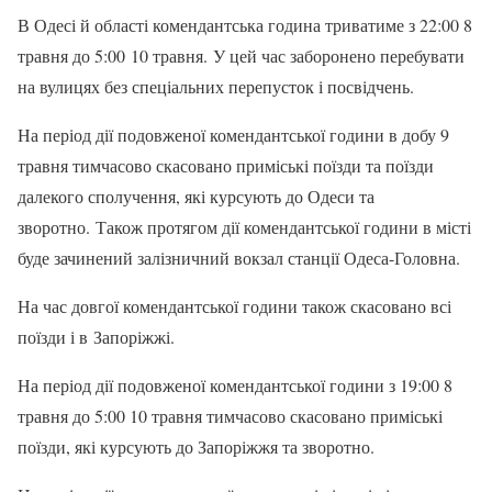
В Одесі й області комендантська година триватиме з 22:00 8
травня до 5:00 10 травня. У цей час заборонено перебувати
на вулицях без спеціальних перепусток і посвідчень.
На період дії подовженої комендантської години в добу 9
травня тимчасово скасовано приміські поїзди та поїзди
далекого сполучення, які курсують до Одеси та
зворотно. Також протягом дії комендантської години в місті
буде зачинений залізничний вокзал станції Одеса-Головна.
На час довгої комендантської години також скасовано всі
поїзди і в Запоріжжі.
На період дії подовженої комендантської години з 19:00 8
травня до 5:00 10 травня тимчасово скасовано приміські
поїзди, які курсують до Запоріжжя та зворотно.