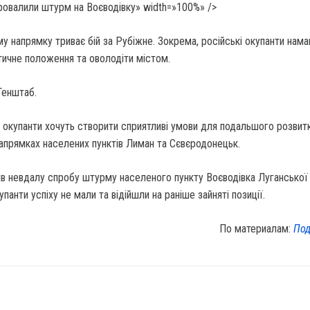
ровалили штурм на Воєводівку» width=»100%» />
 напрямку триває бій за Рубіжне. Зокрема, російські окупанти нам
тичне положення та оволодіти містом.
Генштаб.
 окупанти хочуть створити сприятливі умови для подальшого розвит
напрямках населених пунктів Лиман та Сєвєродонецьк.
в невдалу спробу штурму населеного пункту Воєводівка Луганської 
панти успіху не мали та відійшли на раніше зайняті позиції.
По материалам:
Под