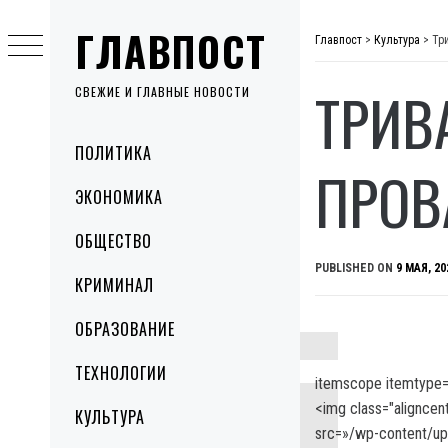
Skip
ГЛАВПОСТ
to
Главпост
>
Культура
>
Тр
content
ТРИВ
СВЕЖИЕ И ГЛАВНЫЕ НОВОСТИ
Primary
ПОЛИТИКА
Menu
ПРОВ
ЭКОНОМИКА
ОБЩЕСТВО
PUBLISHED ON
9 МАЯ, 20
КРИМИНАЛ
ОБРАЗОВАНИЕ
ТЕХНОЛОГИИ
itemscope itemtype=
<img class="aligncent
КУЛЬТУРА
src=»/wp-content/u