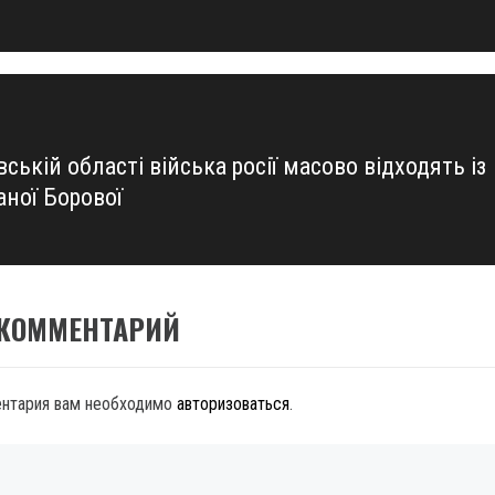
вській області війська росії масово відходять із
аної Борової
 КОММЕНТАРИЙ
ентария вам необходимо
авторизоваться
.