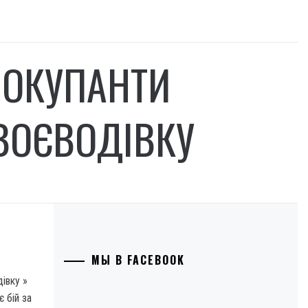
: ОКУПАНТИ
ВОЄВОДІВКУ
МЫ В FACEBOOK
івку »
 бій за