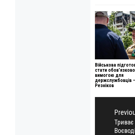
Військова підгото
стати обов’язков
вимогою для
держслужбовців 
Резніков
Навигация
по
Previo
записям
Триває
Previo
Воєвод