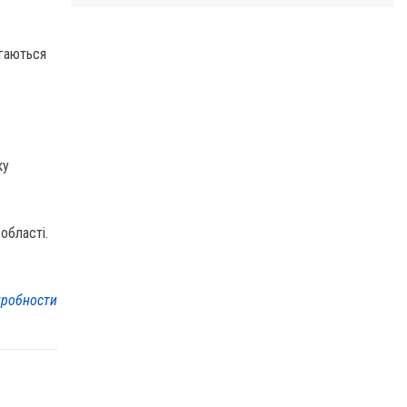
агаються
ку
області.
робности