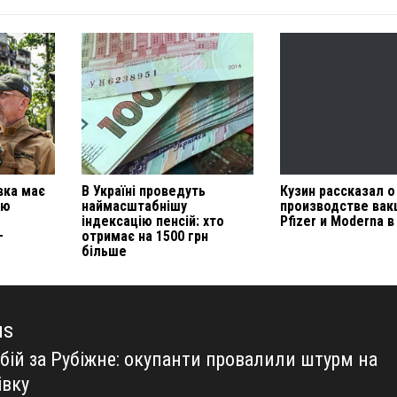
вка має
В Україні проведуть
Кузин рассказал о
ою
наймасштабнішу
производстве вак
індексацію пенсій: хто
Pfizer и Moderna в
—
отримає на 1500 грн
більше
us
 бій за Рубіжне: окупанти провалили штурм на
us
івку