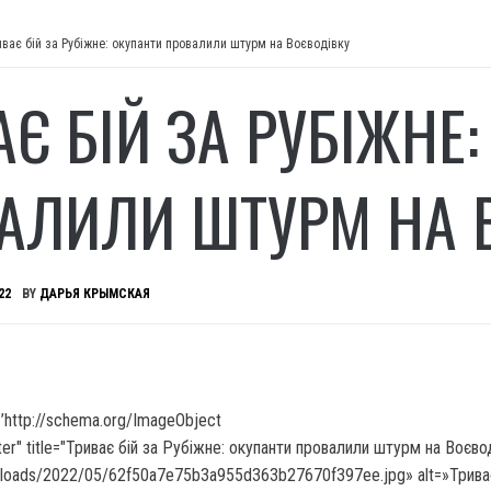
иває бій за Рубіжне: окупанти провалили штурм на Воєводівку
АЄ БІЙ ЗА РУБІЖНЕ
АЛИЛИ ШТУРМ НА 
22
BY
ДАРЬЯ КРЫМСКАЯ
’http://schema.org/ImageObject
er" title="Триває бій за Рубіжне:
окупанти провалили штурм на Воєвод
ploads/2022/05/62f50a7e75b3a955d363b27670f397ee.jpg» alt=»Триває