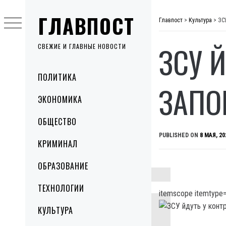
Skip
ГЛАВПОСТ
to
Главпост
>
Культура
>
ЗС
content
ЗСУ 
СВЕЖИЕ И ГЛАВНЫЕ НОВОСТИ
Primary
ПОЛИТИКА
Menu
ЗАПО
ЭКОНОМИКА
ОБЩЕСТВО
PUBLISHED ON
8 МАЯ, 20
КРИМИНАЛ
ОБРАЗОВАНИЕ
ТЕХНОЛОГИИ
itemscope itemtype=
КУЛЬТУРА