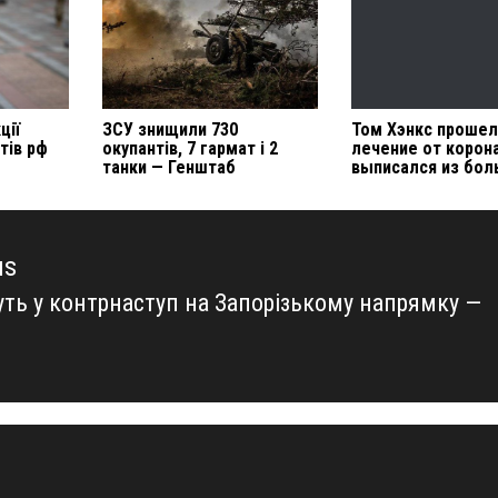
ції
ЗСУ знищили 730
Том Хэнкс проше
тів рф
окупантів, 7 гармат і 2
лечение от корон
танки — Генштаб
выписался из бо
us
уть у контрнаступ на Запорізькому напрямку —
us