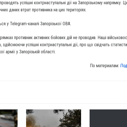
 проводять успішні контрнаступальні дії на Запорізькому напрямку. Ц
чних даних втрат противника на цих територіях.
ся у Telegram-каналі Запорізької ОВА.
рямках противник активних бойових дій не проводив. Наші військово
, здійснюючи успішні контрнаступальні дії, про що свідчать статисти
ї армії у Запорізькій області.
По материалам:
Под