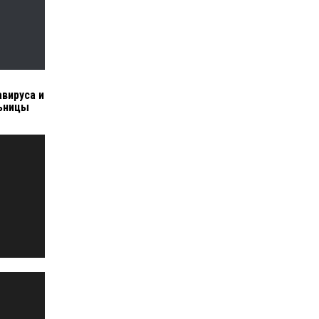
л
авируса и
льницы