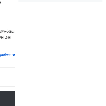
е
службовці
чні дані
робности