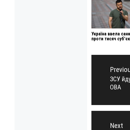
Україна ввела санк
проти тисяч суб’єк
Навигация
по
Previo
записям
ЗСУ йд
Previo
ОВА
post:
Next