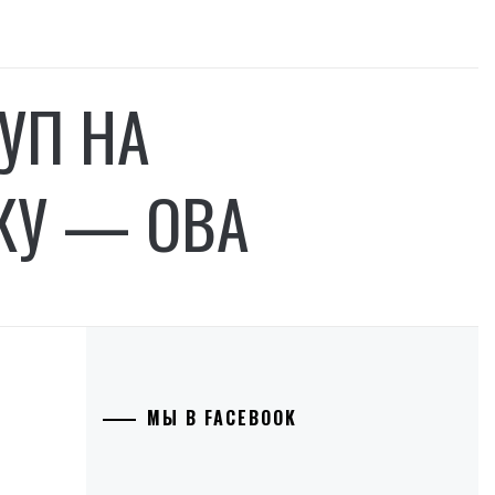
УП НА
КУ — ОВА
МЫ В FACEBOOK