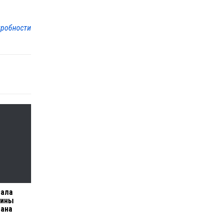
робности
зала
Тины
лана