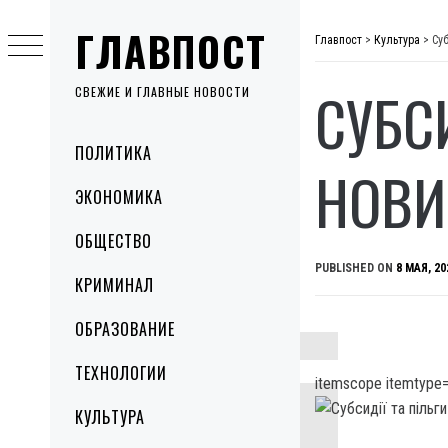
Skip
ГЛАВПОСТ
to
Главпост
>
Культура
>
Су
content
СУБС
СВЕЖИЕ И ГЛАВНЫЕ НОВОСТИ
Primary
ПОЛИТИКА
Menu
НОВИ
ЭКОНОМИКА
ОБЩЕСТВО
PUBLISHED ON
8 МАЯ, 20
КРИМИНАЛ
ОБРАЗОВАНИЕ
ТЕХНОЛОГИИ
itemscope itemtype=
КУЛЬТУРА