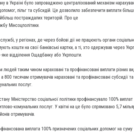
ану в Україні було запроваджено централізований механізм нарахува
допомог, пільг та субсидій. Це дозволило забезпечити виплати більш
айбільш постраждалих територій. Про це
жбу Мінсоцполітики.
-службі, у регіонах, де через бойові дії не працюють органи соціальн
ують кошти на свої банківські картки, а ті, хто одержував через Ук
ь-яке відділення Ощадбанку або Укрпошти.
 людей таким чином нараховані та профінансовані виплати різних ви
 а 800 тисячам отримувачів нараховані та профінансовані субсидії та 
унальних послуг.
тану Міністерство соціальної політики профінансувало 100% виплат
житлово-комунальних послуг. У квітні на це було спрямовано 5,7 мілья
йонів отримувачів.
офінансована виплата 100% призначених соціальних допомог на суму 