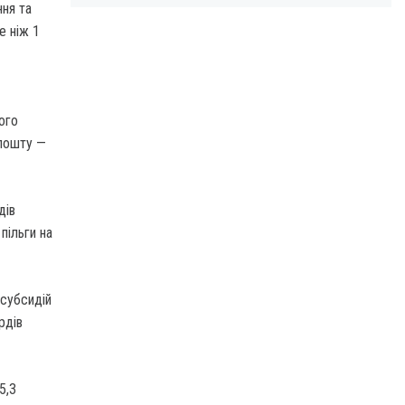
ння та
е ніж 1
ого
рпошту —
дів
пільги на
 субсидій
рдів
5,3