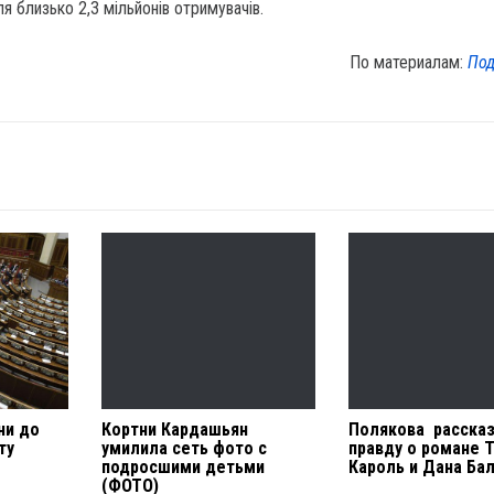
я близько 2,3 мільйонів отримувачів.
По материалам:
Под
ни до
Кортни Кардашьян
Полякова расска
ту
умилила сеть фото с
правду о романе 
подросшими детьми
Кароль и Дана Ба
(ФОТО)