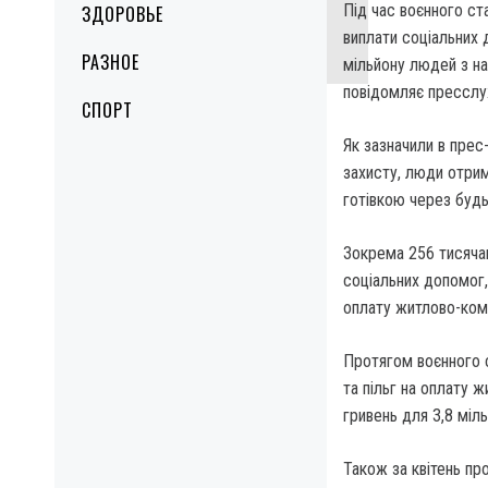
Під час воєнного ст
ЗДОРОВЬЕ
виплати соціальних 
РАЗНОЕ
мільйону людей з н
повідомляє пресслу
СПОРТ
Як зазначили в прес
захисту, люди отрим
готівкою через буд
Зокрема 256 тисячам
соціальних допомог,
оплату житлово-ком
Протягом воєнного с
та пільг на оплату 
гривень для 3,8 міль
Також за квітень пр