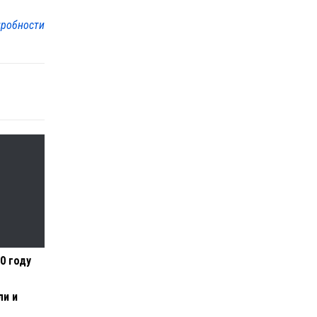
робности
20 году
ли и