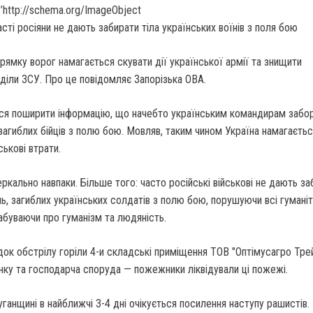
’http://schema.org/ImageObject
рямку ворог намагається скувати дії української армії та знищити
зділи ЗСУ. Про це повідомляє Запорізька ОВА.
ся поширити інформацію, що начебто українським командирам забо
 загиблих бійців з полю бою. Мовляв, таким чином Україна намагаєть
ськові втрати.
ркально навпаки. Більше того: часто російські військові не дають за
ль, загиблих українських солдатів з полю бою, порушуючи всі гуманіт
абуваючи про гуманізм та людяність.
ідок обстрілу горіли 4-и складські приміщення ТОВ "Оптімусагро Трей
ку та господарча споруда — пожежники ліквідували ці пожежі.
ганщині в найближчі 3-4 дні очікується посилення наступу рашистів.