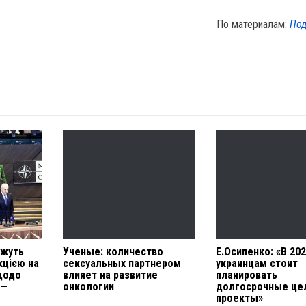
По материалам:
Под
ожуть
Ученые: количество
Е.Осипенко: «В 20
кцією на
сексуальных партнером
украинцам стоит
щодо
влияет на развитие
планировать
 —
онкологии
долгосрочные це
проекты»