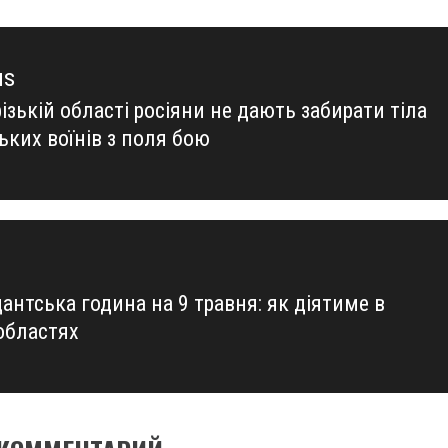
us
ізькій області росіяни не дають забирати тіла
us
ьких воїнів з поля бою
антська година на 9 травня: як діятиме в
 областях