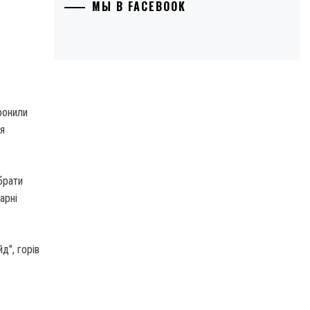
МЫ В FACEBOOK
ронили
ся
брати
арні
д", горів