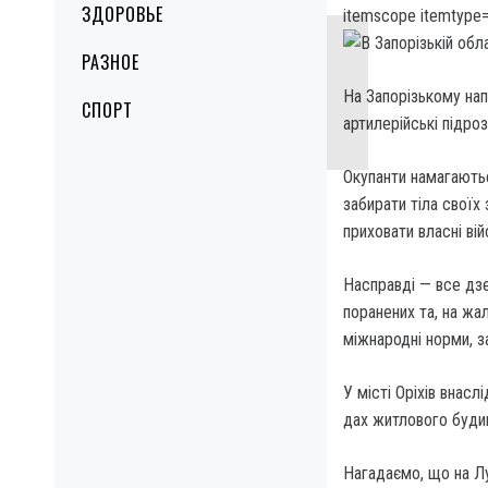
ЗДОРОВЬЕ
itemscope itemtype=
РАЗНОЕ
На Запорізькому нап
СПОРТ
артилерійські підро
Окупанти намагають
забирати тіла своїх
приховати власні вій
Насправді — все дзе
поранених та, на жа
міжнародні норми, з
У місті Оріхів внасл
дах житлового будин
Нагадаємо, що на Лу