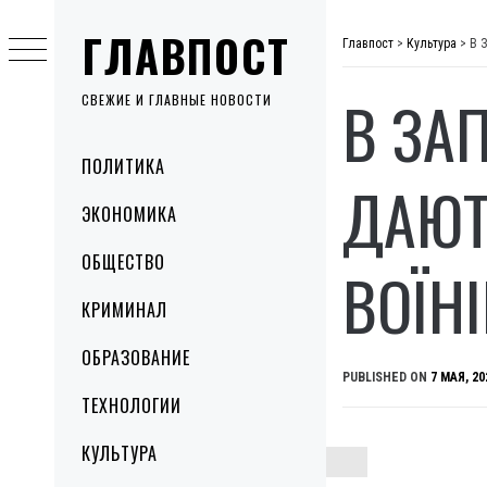
Skip
ГЛАВПОСТ
to
Главпост
>
Культура
>
В З
content
В ЗА
СВЕЖИЕ И ГЛАВНЫЕ НОВОСТИ
Primary
ПОЛИТИКА
Menu
ДАЮТ
ЭКОНОМИКА
ОБЩЕСТВО
ВОЇН
КРИМИНАЛ
ОБРАЗОВАНИЕ
PUBLISHED ON
7 МАЯ, 20
ТЕХНОЛОГИИ
КУЛЬТУРА