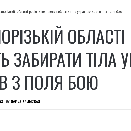
апорізькій області росіяни не дають забирати тіла українських воїнів з поля бою
ПОРІЗЬКІЙ ОБЛАСТІ
Ь ЗАБИРАТИ ТІЛА 
ІВ З ПОЛЯ БОЮ
22
BY
ДАРЬЯ КРЫМСКАЯ