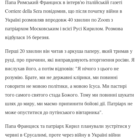
Папа Римський Франциск в інтерв'ю італійській газеті
Corriere della Sera повідомив, що після початку війни в
Україні розмовляв впродовж 40 хвилин по Zoom з
патріархом Московським і всієї Русі Кирилом. Розмова
відбулася 16 березня.
Перші 20 хвилин він читав з аркуша паперу, який тримав у
руці, про причини, які виправдовують вторгнення росіян. Я
вислухав його, а потім відповів: "Я нічого з цього не
розумію. Брате, ми не державні клірики, ми повинні
говорити не мовою політики, а мовою Ісуса. Ми пастирі
того самого святого стада Божого. Тому ми повинні шукати
шлях до миру, ми маємо припинити бойові дії. Патріарх не
може опуститися до путінського вівтарника".
Папа Франциск та патріарх Кирил планували зустрітися у
червні в Єрусалимі, проте через війну в Україні війни