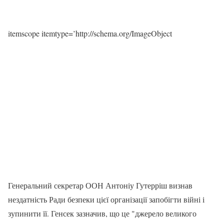
itemscope itemtype=’http://schema.org/ImageObject
Генеральний секретар ООН Антоніу Гутерріш визнав
нездатність Ради безпеки цієї організації запобігти війні і
зупинити її. Генсек зазначив, що це "джерело великого