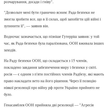
розчарування, досади і гніву".
"Дозвольте мені бути гранично ясним: Рада безпеки не
змогла зробити все, що в її силах, щоб запобігти цій війні і
зупинити її", — заявив він.
Водночас зазначається, що пізніше Гутерріш заявив: у той
час, як Рада безпеки була паралізована, ООН вживала інших
заходів.
На Раду безпеки ООН, що складається з 15 членів,
покладено завдання забезпечення миру і безпеки у світі.
росія — є одним з п'яти постійних членів Радбезу, які мають
право накладати вето на його рішення. Через її позицію
ніякої резолюції про війну рф проти України прийнято не
було.
Генасамблея ООН прийняла дві резолюції — "Агресія