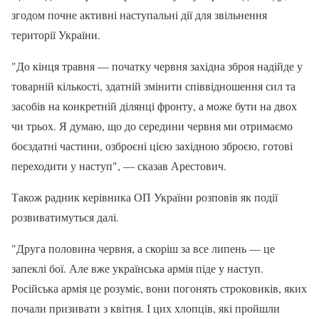
згодом почне активні наступальні дії для звільнення
території України.
"До кінця травня — початку червня західна зброя надійде у
товарній кількості, здатній змінити співвідношення сил та
засобів на конкретній ділянці фронту, а може бути на двох
чи трьох. Я думаю, що до середини червня ми отримаємо
боєздатні частини, озброєні цією західною зброєю, готові
переходити у наступ", — сказав Арестович.
Також радник керівника ОП України розповів як події
розвиватимуться далі.
"Друга половина червня, а скоріш за все липень — це
запеклі бої. Але вже українська армія піде у наступ.
Російська армія це розуміє, вони погонять строковиків, яких
почали призивати з квітня. І цих хлопців, які пройшли