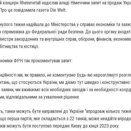
 концерн Rheinmetall надіслав владі Німеччини запит на продаж Укра
 Про це повідомила газета Die Welt.
инулого тижня надійшла до Міністерства у справах економіки та захи
 спрямована ​​до Федеральної ради безпеки. До цього органу входя
істри закордонних та внутрішніх справ, оборони, фінансів, економік
бітництва та юстиції.
номіки ФРН так прокоментував запит:
нційності ми, як правило, не коментуємо будь-які нерозглянуті розгл
питань, що стосуються України, ми діємо тут швидко і конструктивно
 заявки, ми вживаємо всіх необхідних заходів і за необхідності коор
ми, відповідальними за ухвалення рішення.
ь, танки можуть бути направлені до України "впродовж кількох тижні
що перша партія, яке складається з 22 танків, може неадійти впрод
нків можуть бути поступово передані Києву до кінця 2023 року.