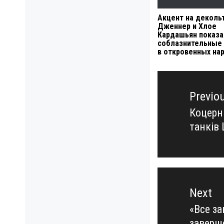
Акцент на декольт
Дженнер и Хлое
Кардашьян показа
соблазнительные
в откровенных на
Навигация
по
Previo
записям
Коцерн 
Previo
танків 
post:
Next
«Все за
Next
заверш