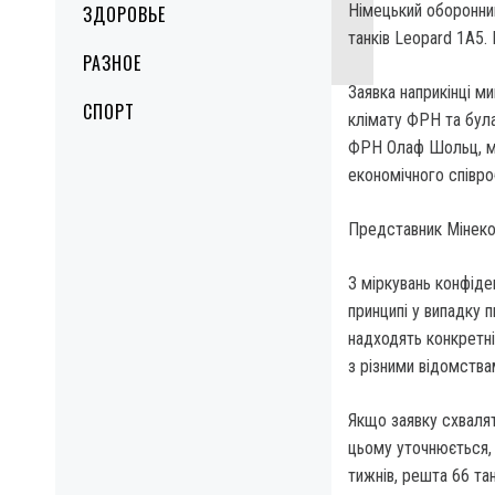
Німецький оборонний
ЗДОРОВЬЕ
танків Leopard 1A5.
РАЗНОЕ
Заявка наприкінці м
СПОРТ
клімату ФРН та була
ФРН Олаф Шольц, мін
економічного співро
Представник Мінеко
З міркувань конфіде
принципі у випадку 
надходять конкретні
з різними відомства
Якщо заявку схвалят
цьому уточнюється, 
тижнів, решта 66 та