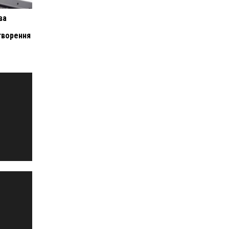
ва
створення