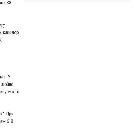
їні 88
сту
ть канцлер
и,
яди. У
: щойно
динуємо їх
в". При
овж 6-8