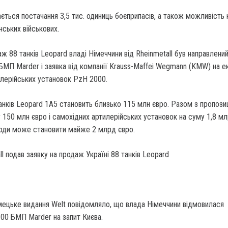
ться постачання 3,5 тис. одиниць боєприпасів, а також можливість 
нських військових.
аж 88 танків Leopard владі Німеччини від Rheinmetall був направлений
БМП Marder і заявка від компанії Krauss-Maffei Wegmann (KMW) на е
илерійських установок PzH 2000.
анків Leopard 1A5 становить близько 115 млн євро. Разом з пропози
150 млн євро і самохідних артилерійських установок на суму 1,8 мл
годи може становити майже 2 млрд євро.
імецьке видання Welt повідомляло, що влада Німеччини відмовилася
100 БМП Marder на запит Києва.