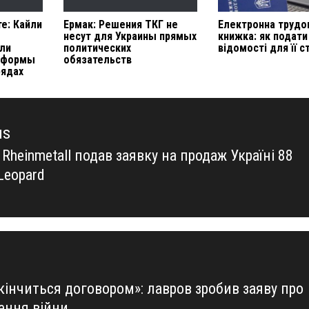
е: Кайли
Ермак: Решения ТКГ не
Електронна трудо
несут для Украины прямых
книжка: як подати
ли
политических
відомості для її 
 формы
обязательств
рядах
us
Rheinmetall подав заявку на продаж Україні 88
us
Leopard
кінчиться договором»: лавров зробив заяву про
ення війни