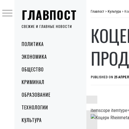
Skip
ГЛАВПОСТ
to
Главпост
>
Культура
>
Ко
content
КОЦЕ
СВЕЖИЕ И ГЛАВНЫЕ НОВОСТИ
Primary
ПОЛИТИКА
Menu
ПРОД
ЭКОНОМИКА
ОБЩЕСТВО
PUBLISHED ON
25 АПРЕЛ
КРИМИНАЛ
ОБРАЗОВАНИЕ
ТЕХНОЛОГИИ
itemscope itemtype=
КУЛЬТУРА