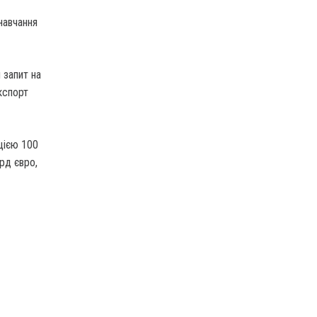
навчання
 запит на
кспорт
цією 100
рд євро,