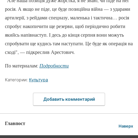
"Але наша позиція дуже жорстка, я не знаю, чи піде на неї
росія. А якщо не піде, це буде позиційна війна — з ударами
артилерії, з рейдами спецназу, маленька і тактична… росія
спробує накопичити ще резерви, щоб періодично робити
якийсь напівнаступ. І десь до кінця серпня вони можуть
спробувати ще кудись там наступати. Це буде як операція на
сході", — підкреслив Арестович.
По материалам:
Подробности
Категории:
Культура
Добавить комментарий
Главпост
Наверх