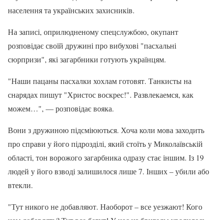
населення та українських захисників.
На записі, оприлюдненому спецслужбою, окупант
розповідає своїй дружині про вибухові "пасхальні
сюрпризи", які загарбники готують українцям.
"Наши пацаны пасхалки хохлам готовят. Танкисты на
снарядах пишут "Христос воскрес!". Развлекаемся, как
можем…", — розповідає вояка.
Вони з дружиною підсміюються. Хоча коли мова заходить
про справи у його підрозділі, який стоїть у Миколаївській
області, тон ворожого загарбника одразу стає іншим. Із 19
людей у його взводі залишилося лише 7. Інших – убили або
втекли.
"Тут никого не добавляют. Наоборот – все уезжают! Кого