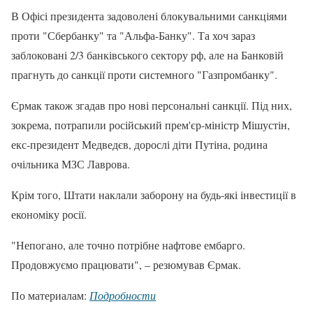
В Офісі президента задоволені блокувальними санкціями
проти "Сбербанку" та "Альфа-Банку". Та хоч зараз
заблоковані 2/3 банківського сектору рф, але на Банковій
прагнуть до санкції проти системного "Газпромбанку".
Єрмак також згадав про нові персональні санкції. Під них,
зокрема, потрапили російський прем'єр-міністр Мішустін,
екс-президент Медведєв, дорослі діти Путіна, родина
очільника МЗС Лаврова.
Крім того, Штати наклали заборону на будь-які інвестиції в
економіку росії.
"Непогано, але точно потрібне нафтове ембарго.
Продовжуємо працювати", – резюмував Єрмак.
По материалам:
Подробности