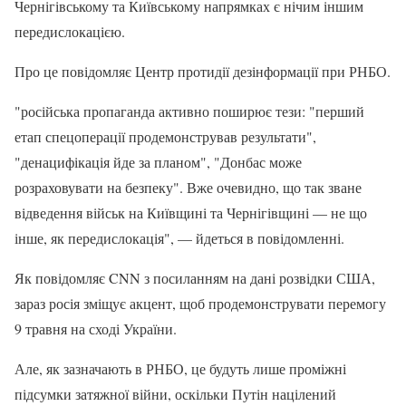
Чернігівському та Київському напрямках є нічим іншим
передислокацією.
Про це повідомляє Центр протидії дезінформації при РНБО.
"російська пропаганда активно поширює тези: "перший
етап спецоперації продемонстрував результати",
"денацифікація йде за планом", "Донбас може
розраховувати на безпеку". Вже очевидно, що так зване
відведення військ на Київщині та Чернігівщині — не що
інше, як передислокація", — йдеться в повідомленні.
Як повідомляє CNN з посиланням на дані розвідки США,
зараз росія зміщує акцент, щоб продемонструвати перемогу
9 травня на сході України.
Але, як зазначають в РНБО, це будуть лише проміжні
підсумки затяжної війни, оскільки Путін націлений