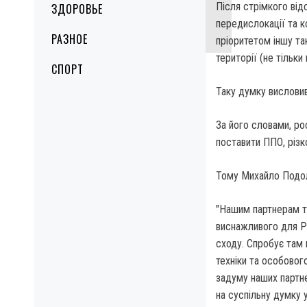
Після стрімкого відс
ЗДОРОВЬЕ
передислокації та к
РАЗНОЕ
пріоритетом іншу так
території (не тільки
СПОРТ
Таку думку вислови
За його словами, рос
поставити ППО, різк
Тому Михайло Подоля
"Нашим партнерам тр
виснажливого для Рос
сходу. Спробує там 
техніки та особовог
задуму наших партне
на суспільну думку 