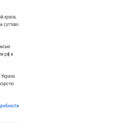
й країні,
им суттєво
нські
ли рф в
Україні.
жорсткі
робности