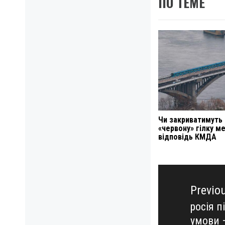
ПО ТЕМЕ
Чи закриватимуть
«червону» гілку м
відповідь КМДА
Навигация
по
Previo
записям
росія п
Previo
умови 