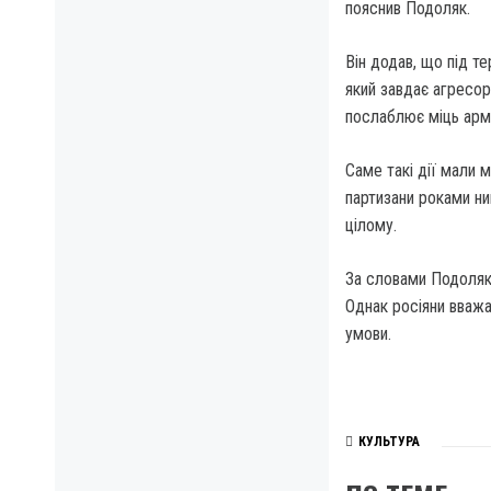
пояснив Подоляк.
Він додав, що під те
який завдає агресор
послаблює міць армі
Саме такі дії мали 
партизани роками ни
цілому.
За словами Подоляка
Однак росіяни вважа
умови.
КУЛЬТУРА