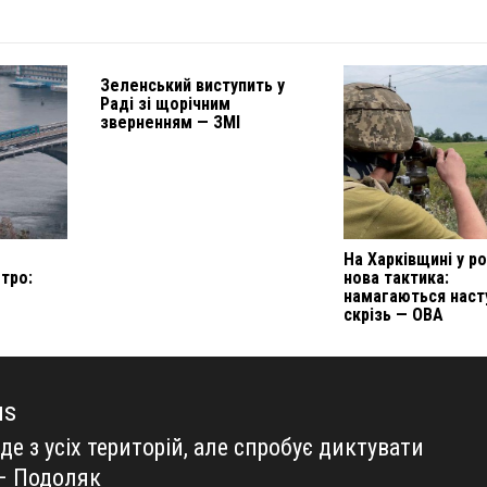
Зеленський виступить у
Раді зі щорічним
зверненням — ЗМІ
На Харківщині у ро
етро:
нова тактика:
намагаються наст
скрізь — ОВА
us
іде з усіх територій, але спробує диктувати
us
– Подоляк