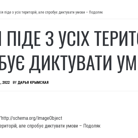
ія піде з усіх територій, але спробує диктувати умови – Подоляк
 ПІДЕ З УСІХ ТЕРИТ
БУЄ ДИКТУВАТИ У
, 2022
BY
ДАРЬЯ КРЫМСКАЯ
’http://schema.org/ImageObject