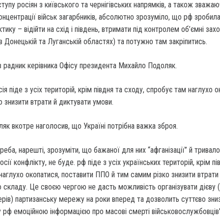
тупу росіян з київського та чернігівських напрямків, а також зважаю
онцентрації військ загарбників, абсолютно зрозуміло, що рф зробил
тику – відійти на схід і південь, втримати під контролем об’ємні зах
 в Донецькій та Луганській областях) та потужно там закріпитись.
в радник керівника Офісу президента Михайло Подоляк.
ія піде з усіх територій, крім півдня та сходу, спробує там наглухо о
о знизити втрати й диктувати умови.
к вкотре наголосив, що Україні потрібна важка зброя.
еба, нарешті, зрозуміти, що бажаної для них “афганізації” й тривало
ії конфлікту, не буде. рф піде з усіх українських територій, крім пі
наглухо окопатися, поставити ППО й тим самим різко знизити втрати
о складу. Це своєю чергою не дасть можливість організувати дієву 
рів) партизанську мережу на роки вперед та дозволить суттєво зни
у рф емоційною інформацією про масові смерті військовослужбовців"