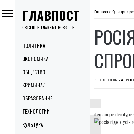
Skip
ГЛАВПОСТ
to
Главпост
>
Культура
>
рос
content
РОСІЯ
СВЕЖИЕ И ГЛАВНЫЕ НОВОСТИ
Primary
ПОЛИТИКА
Menu
СПРО
ЭКОНОМИКА
ОБЩЕСТВО
PUBLISHED ON
2 АПРЕЛЯ
КРИМИНАЛ
ОБРАЗОВАНИЕ
ТЕХНОЛОГИИ
itemscope itemtype=
КУЛЬТУРА