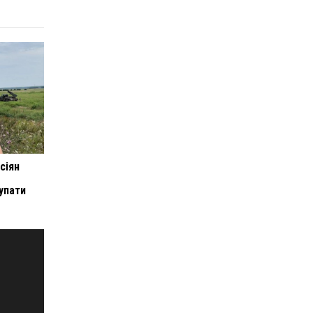
сіян
упати