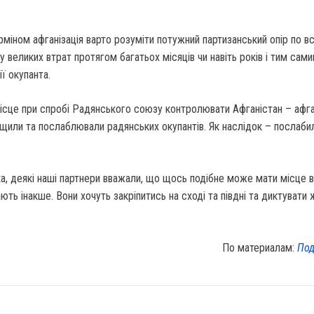
рміном афганізація варто розуміти потужний партизанський опір по всі
у великих втрат протягом багатьох місяців чи навіть років і тим сам
ї окупанта.
місце при спробі Радянського союзу контролювати Афганістан – афга
щили та послаблювали радянських окупантів. Як наслідок – послаби
, деякі наші партнери вважали, що щось подібне може мати місце в 
ють інакше. Вони хочуть закріпитись на сході та півдні та диктувати 
По материалам:
Под