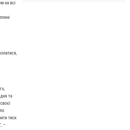
чи на всі
а
оплені
копатися,
го,
вдня та
 своєї
(по
зити тиск
, –