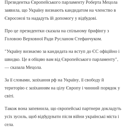
Президентка Європейського парламенту Роберта Мецола
заявила, що Україну визнають кандидатом на членство в
Євросоюзі та нададуть їй допомогу у відбудові.
Про це президентки сказала на спільному брифінгу з
Головою Верховної Ради Русланом Стефанчуком.
"Україну визнаємо за кандидата на вступ до ЄС офіційно і
швидко. Це я обіцяю вам від Європейського парламенту",
— сказала Мецола.
За її словами, зазіхання рф на Україну, її свободу й
територію є зазіханням на цілу Європу і чинний порядок у
світі.
Також вона запевнила, що європейські партнери докладуть
усіх зусиль, щоб відбудувати після війни українські міста і
села.