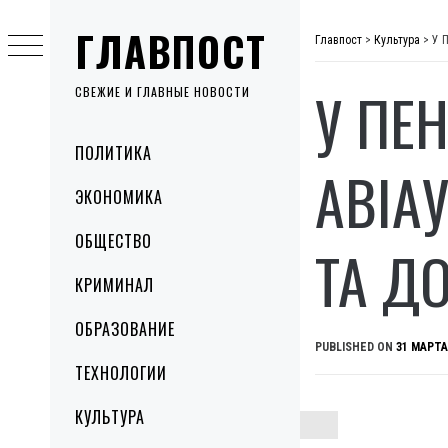
Skip
ГЛАВПОСТ
to
Главпост
>
Культура
>
У 
content
У ПЕ
СВЕЖИЕ И ГЛАВНЫЕ НОВОСТИ
Primary
ПОЛИТИКА
Menu
АВІА
ЭКОНОМИКА
ОБЩЕСТВО
ТА Д
КРИМИНАЛ
ОБРАЗОВАНИЕ
PUBLISHED ON
31 МАРТА
ТЕХНОЛОГИИ
КУЛЬТУРА