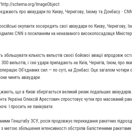
’http://schema.org/ImageObject
сійські окупанти зосередять свої авіаудари по Києву, Чернігову, І
відмляє CNN з посиланням на неназваного високопосадовця Міністе
 збільшувати кількість вильотів своєї бойової авіації впродовж ост
300 вильотів, і їхні удари припадають на Київ, Чернігів, Ізюм, про як
 операцію Об’єднаних сил — по суті, на Донбасі. Оце загалом чотири 
они чинять авіаудари.
жають, що в Києві зберігається великий ризик подальших авіаударів
нта Україна Олексій Арестович спростовує чутки про масований рак
ночі. І просить не панікувати.
аними Генштабу ЗСУ, росія продовжує перекидання ракетних підрозд
 з метою збільшення інтенсивності обстрілів балістичними ракетами