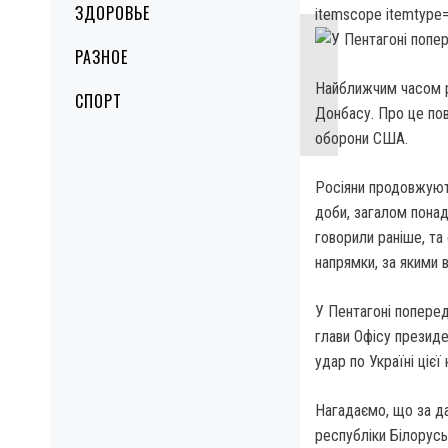
ЗДОРОВЬЕ
itemscope itemtype=
РАЗНОЕ
Найближчим часом ро
СПОРТ
Донбасу. Про це по
оборони США.
Росіяни продовжують
доби, загалом понад 
говорили раніше, та
напрямки, за якими в
У Пентагоні поперед
глави Офісу президе
удар по Україні цієї 
Нагадаємо, що за д
республіки Білорусь