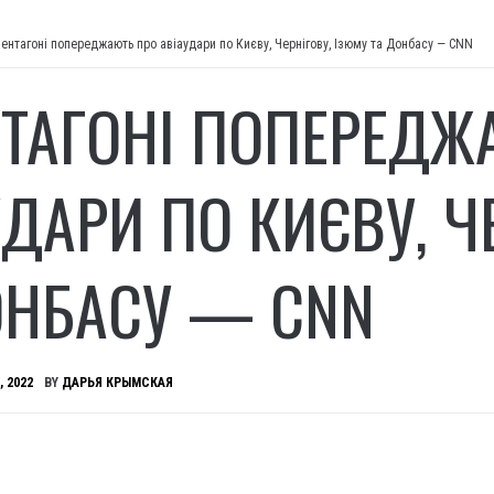
Пентагоні попереджають про авіаудари по Києву, Чернігову, Ізюму та Донбасу — CNN
НТАГОНІ ПОПЕРЕДЖ
УДАРИ ПО КИЄВУ, Ч
ОНБАСУ — CNN
, 2022
BY
ДАРЬЯ КРЫМСКАЯ