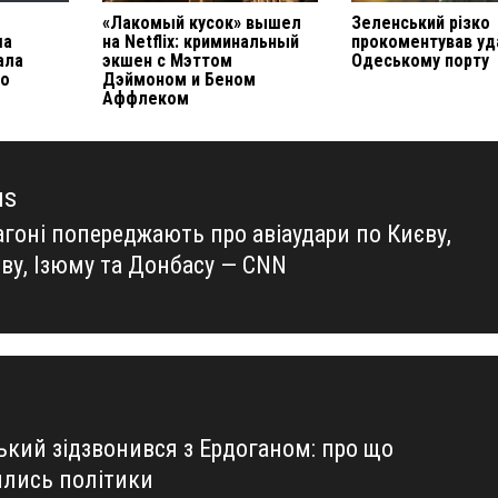
«Лакомый кусок» вышел
Зеленський різко
ша
на Netflix: криминальный
прокоментував уд
ала
экшен с Мэттом
Одеському порту
 о
Дэймоном и Беном
Аффлеком
us
агоні попереджають про авіаудари по Києву,
us
ову, Ізюму та Донбасу — CNN
ький зідзвонився з Ердоганом: про що
лись політики