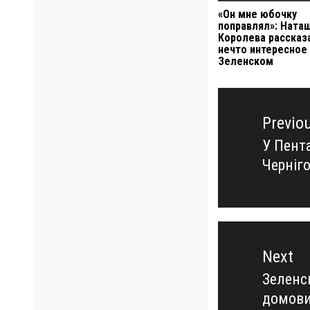
«Он мне юбочку
поправлял»: Ната
Королева рассказ
нечто интересное
Зеленском
Навигация
по
Previo
записям
У Пент
Previo
Черніг
post:
Next
Зеленс
Next
домови
post: