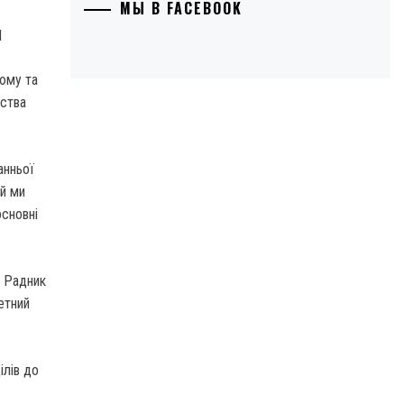
МЫ В FACEBOOK
зюму та
рства
анньої
ий ми
основні
. Радник
етний
ілів до