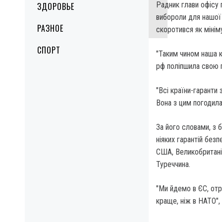
Радник глави офісу 
ЗДОРОВЬЕ
вибороли для нашої 
РАЗНОЕ
скоротився як мініму
СПОРТ
"Таким чином наша к
рф поліпшила свою п
"Всі країни-гаранти 
Вона з цим погодила
За його словами, з б
ніяких гарантій безп
США, Великобританія
Туреччина.
"Ми йдемо в ЄС, отр
краще, ніж в НАТО"