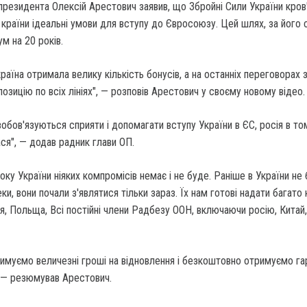
президента Олексій Арестович заявив, що Збройні Сили України кров
країни ідеальні умови для вступу до Євросоюзу. Цей шлях, за його 
м на 20 років.
раїна отримала велику кількість бонусів, а на останніх переговорах 
озицію по всіх лініях", — розповів Арестович у своєму новому відео.
зобов'язуються сприяти і допомагати вступу України в ЄС, росія в том
ся", — додав радник глави ОП.
оку України ніяких компромісів немає і не буде. Раніше в України не
еки, вони почали з'являтися тільки зараз. Їх нам готові надати багато 
, Польща, Всі постійні члени Радбезу ООН, включаючи росію, Китай,
имуємо величезні гроші на відновлення і безкоштовно отримуємо гар
, — резюмував Арестович.