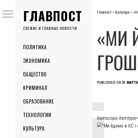
Skip
ГЛАВПОСТ
to
Главпост
>
Культура
>
«М
content
«МИ 
СВЕЖИЕ И ГЛАВНЫЕ НОВОСТИ
Primary
ПОЛИТИКА
Menu
ГРОШ
ЭКОНОМИКА
ОБЩЕСТВО
PUBLISHED ON
31 МАРТА
КРИМИНАЛ
ОБРАЗОВАНИЕ
ТЕХНОЛОГИИ
itemscope itemtype=
КУЛЬТУРА