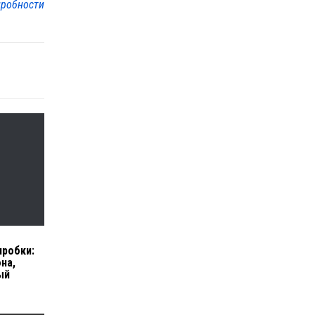
робности
пробки:
на,
ый