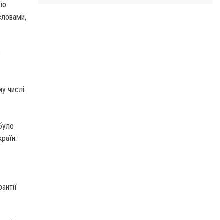
'ю
словами,
з
у числі.
 було
країн:
антії