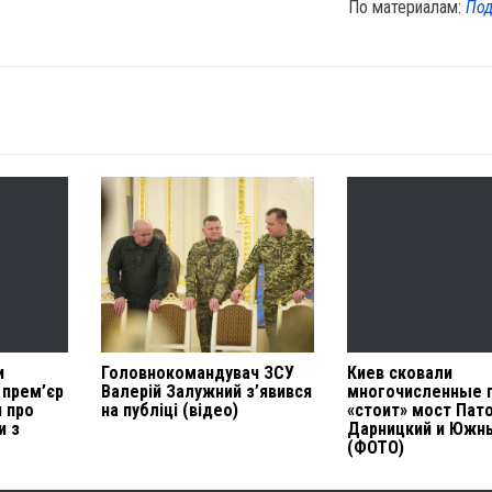
По материалам:
Под
и
Головнокомандувач ЗСУ
Киев сковали
 прем’єр
Валерій Залужний з’явився
многочисленные 
я про
на публіці (відео)
«стоит» мост Пато
и з
Дарницкий и Южн
(ФОТО)