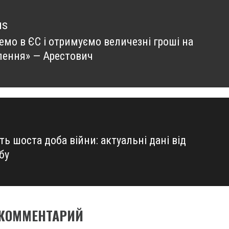
us
емо в ЄС і отримуємо величезні гроші на
us
лення» — Арестович
ь шоста доба війни: актуальні дані від
бу
 КОММЕНТАРИЙ