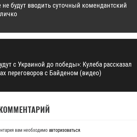
е не будут вводить суточный комендантский
us
Кличко
удут с Украиной до победы»: Кулеба рассказал
гах переговоров с Байденом (видео)
 КОММЕНТАРИЙ
ентария вам необходимо
авторизоваться
.