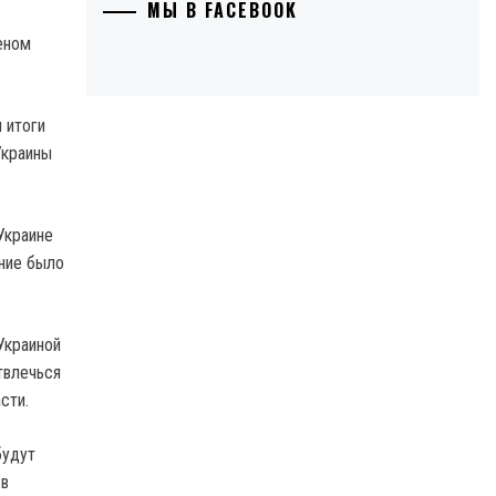
МЫ В FACEBOOK
 итоги
Украины
Украине
ение было
Украиной
твлечься
сти.
будут
 в