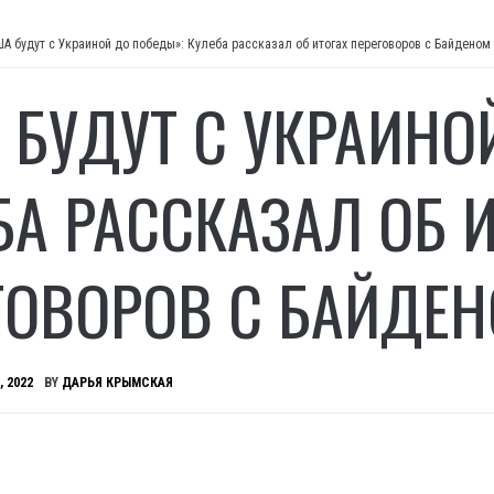
ША будут с Украиной до победы»: Кулеба рассказал об итогах переговоров с Байденом
 БУДУТ С УКРАИНО
БА РАССКАЗАЛ ОБ 
ГОВОРОВ С БАЙДЕН
, 2022
BY
ДАРЬЯ КРЫМСКАЯ