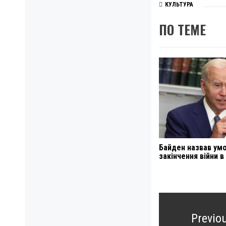
КУЛЬТУРА
ПО ТЕМЕ
Байден назвав ум
закінчення війни в 
Навигация
по
Previo
записям