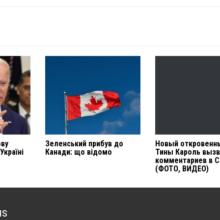
ову
Зеленський прибув до
Новый откровенн
Україні
Канади: що відомо
Тины Кароль вызв
комментариев в С
(ФОТО, ВИДЕО)
us