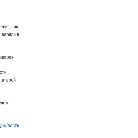
ения, как
 верили в
говоров:
сти
е второй
робности