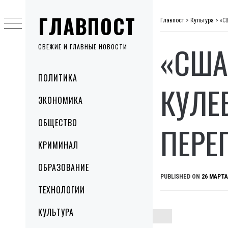
Skip
ГЛАВПОСТ
to
Главпост
>
Культура
>
«С
content
«США
СВЕЖИЕ И ГЛАВНЫЕ НОВОСТИ
Primary
ПОЛИТИКА
Menu
КУЛЕ
ЭКОНОМИКА
ОБЩЕСТВО
ПЕРЕ
КРИМИНАЛ
ОБРАЗОВАНИЕ
PUBLISHED ON
26 МАРТА
ТЕХНОЛОГИИ
КУЛЬТУРА