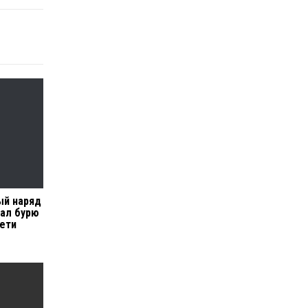
ый наряд
ал бурю
ети