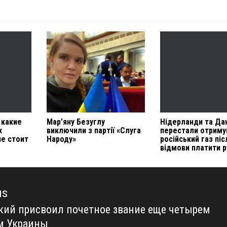
 какие
Мар’яну Безуглу
Нідерланди та Да
х
виключили з партії «Слуга
перестали отриму
не стоит
Народу»
російський газ піс
відмови платити 
us
кий присвоил почетное звание еще четырем
us
м Украины