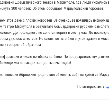
рдировки Драматического театра в Мариуполе, где люди укрылись 
ибнуть 300 человек. Об этом сообщает Мариупольский горсовет.
аем этот день с плохих новостей. От очевидцев появилась информац
м театре Мариуполя в результате бомбардировки русским самолет
человек. До последнего не хочется верить в этот ужас. До последн
 всем удалось спастись. Но слова тех, кто был внутри здания в мом
акта говорят об обратном.
информации о числе погибших не было. По предварительным данны
бежище могло находиться до тысячи людей.
рал полиции Аброськин предложил обменять себя на детей из Мариу
По материалам:
Под