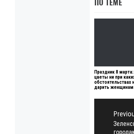
ПО ТЕМЕ
Праздник 8 марта:
цветы ни при каки
обстоятельствах 
дарить женщинам
Навигация
по
Previo
записям
Зеленс
Previo
города