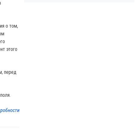
в
ия о том,
ом
его
ент этого
м, перед
поля.
робности