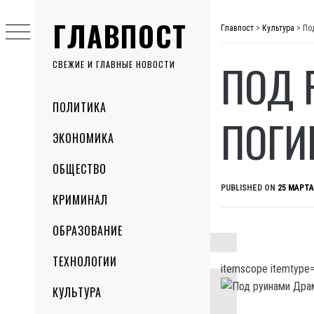
Skip
ГЛАВПОСТ
to
Главпост
>
Культура
>
По
content
ПОД 
СВЕЖИЕ И ГЛАВНЫЕ НОВОСТИ
Primary
ПОЛИТИКА
Menu
ПОГИ
ЭКОНОМИКА
ОБЩЕСТВО
PUBLISHED ON
25 МАРТА
КРИМИНАЛ
ОБРАЗОВАНИЕ
ТЕХНОЛОГИИ
itemscope itemtype=
КУЛЬТУРА