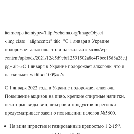
itemscope itemtype=’http://schema.org/ImageObject
<img class="aligncenter" title="С 1 января в Украине
подорожает алкоголь: что и на сколько » src=»/wp-
content/uploads/2021/12/e5d9cbf12591502a8e4f7bee15d8a28e.j
pg» alt=»С 1 января в Украине подорожает алкоголь: что и
на сколько» width=»100%» />
С 1 января 2022 года в Украине подорожает алкоголь.
Повышение акцизов на пиво, крепкие спиртные напитки,
некоторые виды вин, ликеров и продуктов перегонки
предусматривает закон о повышении налогов №5600.
На вина игристые и газированные крепостью 1,2-15%