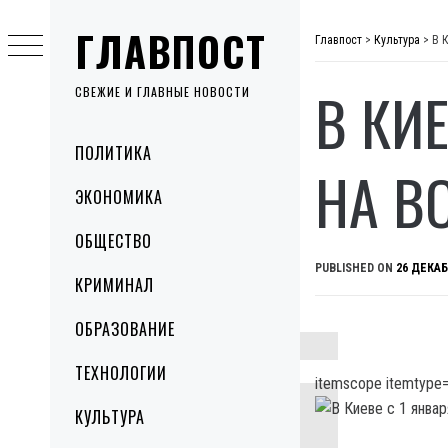
Skip
ГЛАВПОСТ
to
Главпост
>
Культура
>
В 
content
В КИ
СВЕЖИЕ И ГЛАВНЫЕ НОВОСТИ
Primary
ПОЛИТИКА
Menu
НА В
ЭКОНОМИКА
ОБЩЕСТВО
PUBLISHED ON
26 ДЕКАБ
КРИМИНАЛ
ОБРАЗОВАНИЕ
ТЕХНОЛОГИИ
itemscope itemtype=
КУЛЬТУРА