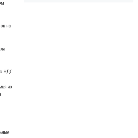
ом
ов на
ала
 с НДС.
мья из
а
льные