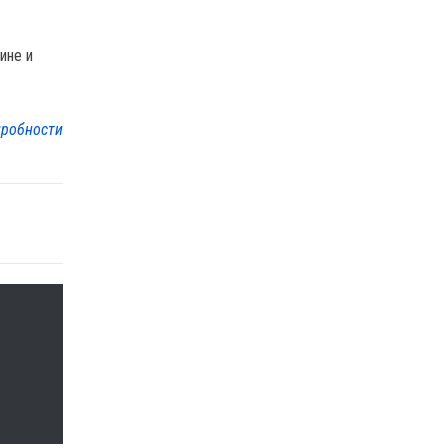
ине и
робности