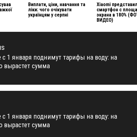
сував
Виплати, ціни, навчання та
Xiaomi представи
важкої
ліки: чого очікувати
смартфон с площ
українцям у серпні
экрана в 180% (ФО
ВИДЕО)
us
 с 1 января поднимут тарифы на воду: на
us
о вырастет сумма
 с 1 января поднимут тарифы на воду: на
о вырастет сумма