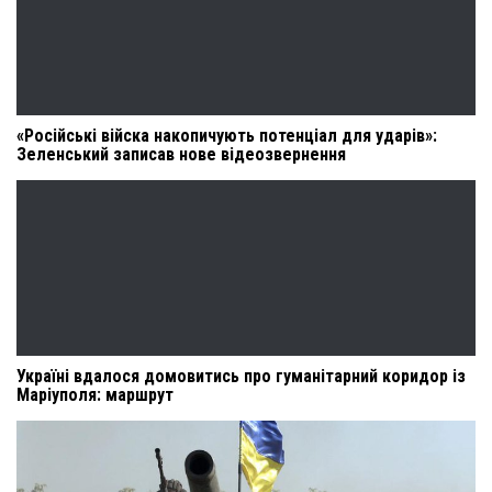
«Російські війска накопичують потенціал для ударів»:
Зеленський записав нове відеозвернення
Україні вдалося домовитись про гуманітарний коридор із
Маріуполя: маршрут