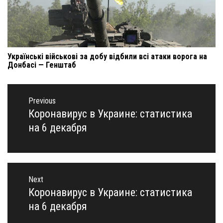
Українські військові за добу відбили всі атаки ворога на
Донбасі — Генштаб
Навигация
по
Previous
записям
Коронавирус в Украине: статистика
Previous
post:
на 6 декабря
Next
Коронавирус в Украине: статистика
Next
post:
на 6 декабря