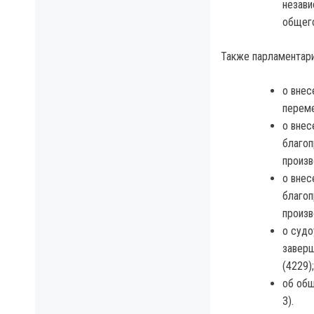
незави
общего
Также парламентари
о внес
переме
о внес
благоп
произв
о внес
благоп
произв
о судо
заверш
(4229);
об общ
3).