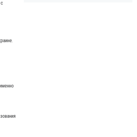
 с
раине.
 именно
азования