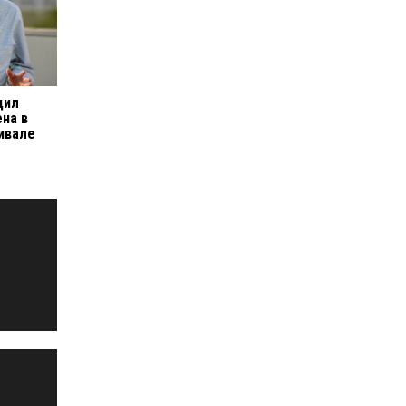
дил
ена в
ивале