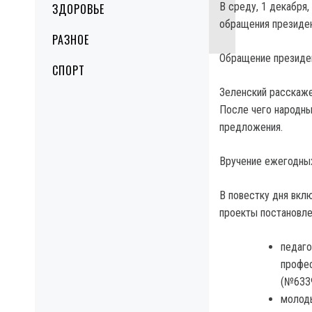
В среду, 1 декабря,
ЗДОРОВЬЕ
обращения президен
РАЗНОЕ
Обращение президе
СПОРТ
Зеленский расскаже
После чего народны
предложения.
Вручение ежегодны
В повестку дня вкл
проекты постановле
педаго
профес
(№6339
молоды