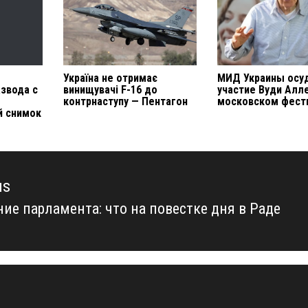
Україна не отримає
МИД Украины осу
азвода с
винищувачі F-16 до
участие Вуди Алл
контрнаступу — Пентагон
московском фест
й снимок
us
ние парламента: что на повестке дня в Раде
us