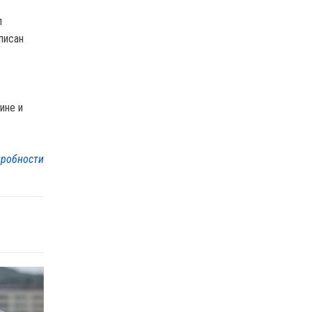
л
писан
ине и
робности