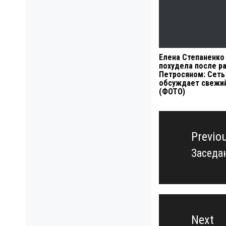
Елена Степаненко
похудела после р
Петросяном: Сеть
обсуждает свежи
(ФОТО)
Навигация
по
Previo
записям
Заседа
Previo
post:
Next