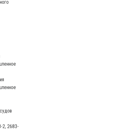
ного
я
шленное
ия
шленное
 судов
-2, 2683-