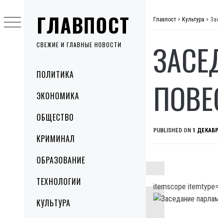
Skip
ГЛАВПОСТ
to
Главпост
>
Культура
>
За
content
ЗАСЕ
СВЕЖИЕ И ГЛАВНЫЕ НОВОСТИ
Primary
ПОЛИТИКА
Menu
ПОВЕ
ЭКОНОМИКА
ОБЩЕСТВО
PUBLISHED ON
1 ДЕКАБР
КРИМИНАЛ
ОБРАЗОВАНИЕ
ТЕХНОЛОГИИ
itemscope itemtype=
КУЛЬТУРА