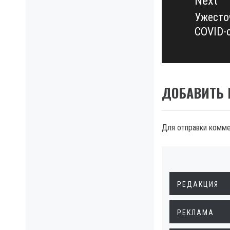
Next
Ужесто
Next
COVID-
post:
ДОБАВИТЬ
Для отправки комм
РЕДАКЦИЯ
РЕКЛАМА