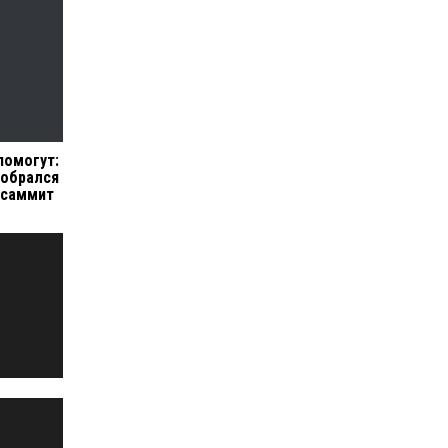
помогут:
собрался
 саммит