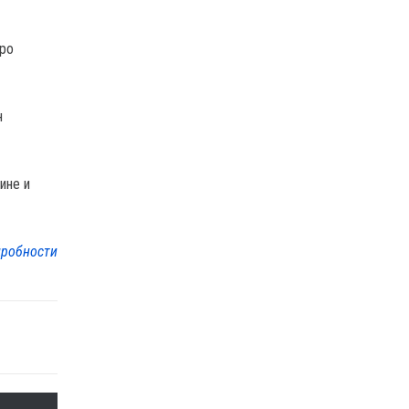
вро
н
ине и
робности