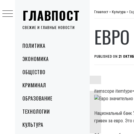
Skip
ГЛАВПОСТ
to
Главпост
>
Культура
>
Ев
content
ЕВРО
СВЕЖИЕ И ГЛАВНЫЕ НОВОСТИ
Primary
ПОЛИТИКА
Menu
PUBLISHED ON
21 ОКТЯБ
ЭКОНОМИКА
ОБЩЕСТВО
КРИМИНАЛ
itemscope itemtype=
ОБРАЗОВАНИЕ
ТЕХНОЛОГИИ
Национальный банк У
гривен за евро. Эт
КУЛЬТУРА