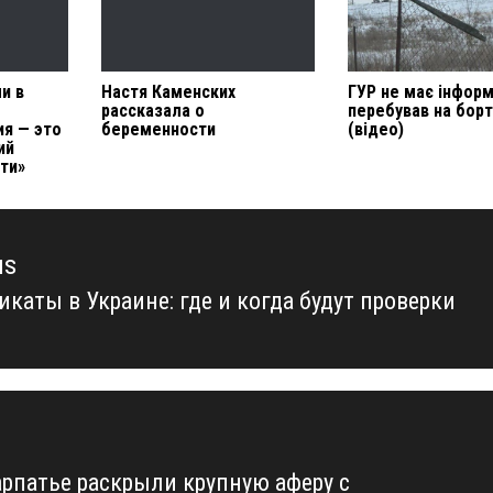
и в
Настя Каменских
ГУР не має інформа
рассказала о
перебував на борт
ия — это
беременности
(відео)
ий
ти»
us
каты в Украине: где и когда будут проверки
us
арпатье раскрыли крупную аферу с