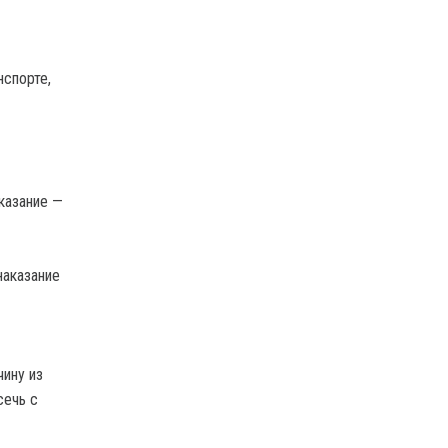
нспорте,
казание —
наказание
ину из
сечь с