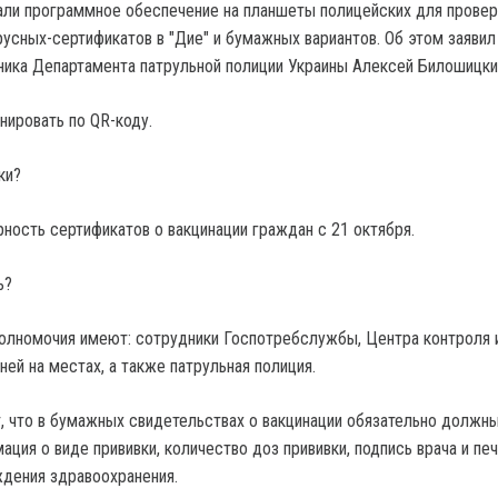
али программное обеспечение на планшеты полицейских для провер
усных-сертификатов в "Дие" и бумажных вариантов. Об этом заявил
ника Департамента патрульной полиции Украины Алексей Билошицки
нировать по QR-коду.
ки?
ность сертификатов о вакцинации граждан с 21 октября.
ь?
олномочия имеют: сотрудники Госпотребслужбы, Центра контроля 
ей на местах, а также патрульная полиция.
, что в бумажных свидетельствах о вакцинации обязательно должн
ция о виде прививки, количество доз прививки, подпись врача и пе
дения здравоохранения.