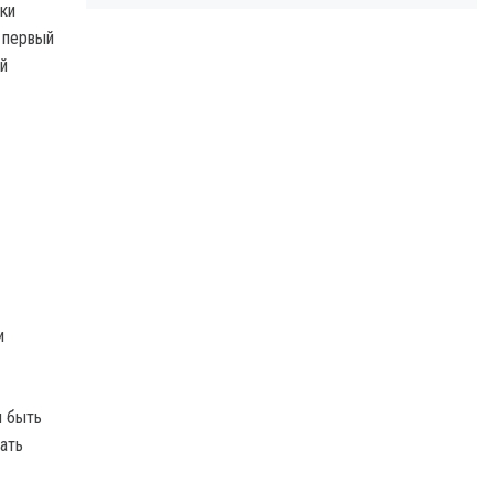
ки
 первый
й
и
ы быть
чать