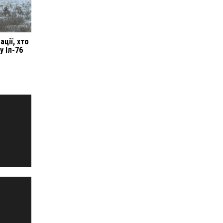
ції, хто
у Іл-76