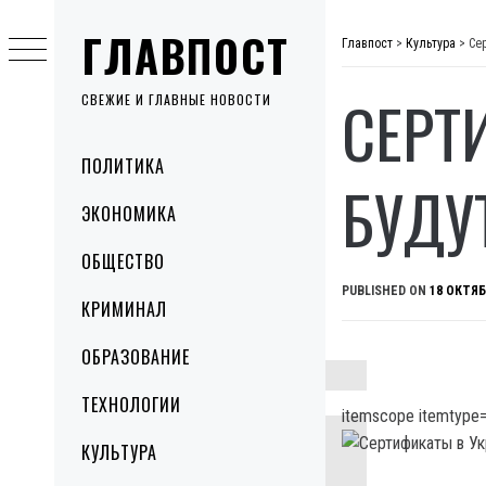
Skip
ГЛАВПОСТ
to
Главпост
>
Культура
>
Се
content
СЕРТ
СВЕЖИЕ И ГЛАВНЫЕ НОВОСТИ
Primary
ПОЛИТИКА
Menu
БУДУ
ЭКОНОМИКА
ОБЩЕСТВО
PUBLISHED ON
18 ОКТЯБ
КРИМИНАЛ
ОБРАЗОВАНИЕ
ТЕХНОЛОГИИ
itemscope itemtype=
КУЛЬТУРА