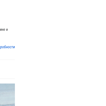
ине и
робности