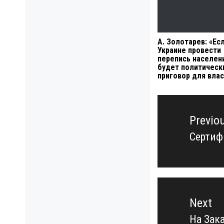
А. Золотарев: «Есл
Украине провести
перепись населен
будет политическ
приговор для влас
Навигация
по
Previo
записям
Сертифи
Previo
post:
Next
На Зак
Next