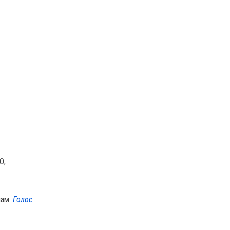
лам:
Голос