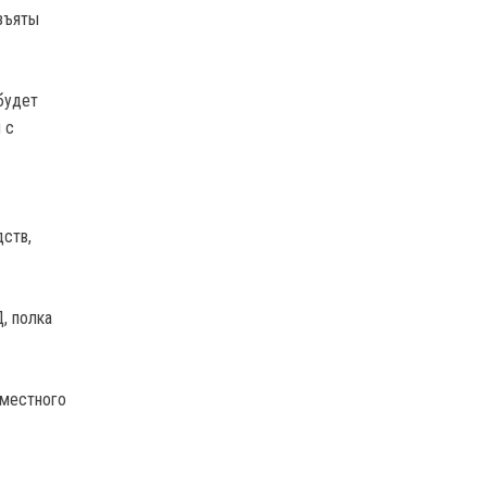
изъяты
будет
 с
дств,
, полка
 местного