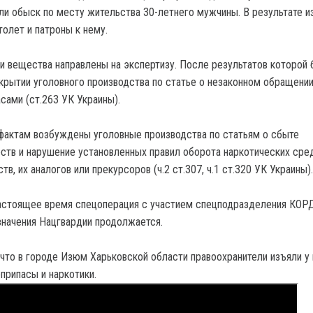
ли обыск по месту жительства 30-летнего мужчины. В результате 
олет и патроны к нему.
 вещества направлены на экспертизу. После результатов которой 
крытии уголовного производства по статье о незаконном обращении
сами (ст.263 УК Украины).
актам возбуждены уголовные производства по статьям о сбыте
ств и нарушение установленных правил оборота наркотических сре
в, их аналогов или прекурсоров (ч.2 ст.307, ч.1 ст.320 УК Украины).
настоящее время спецоперация с участием спецподразделения КОРД
значения Нацгвардии продолжается.
что в городе Изюм Харьковской области правоохранители изъяли у
припасы и наркотики.