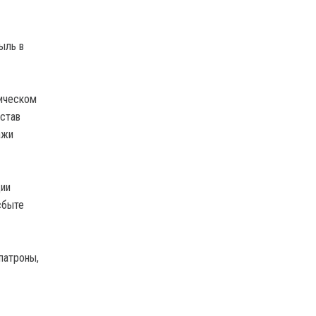
ыль в
гическом
остав
ажи
ции
сбыте
патроны,