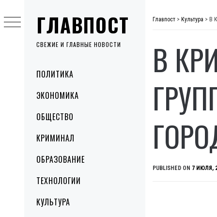
Skip
ГЛАВПОСТ
to
Главпост
>
Культура
>
В 
content
В КР
СВЕЖИЕ И ГЛАВНЫЕ НОВОСТИ
Primary
ПОЛИТИКА
Menu
ГРУП
ЭКОНОМИКА
ОБЩЕСТВО
ГОРО
КРИМИНАЛ
ОБРАЗОВАНИЕ
PUBLISHED ON
7 ИЮЛЯ, 
ТЕХНОЛОГИИ
КУЛЬТУРА