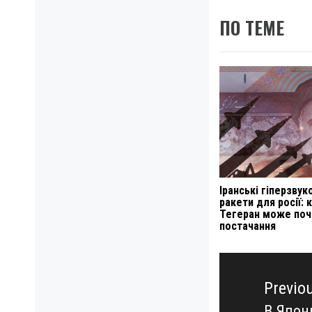
ПО ТЕМЕ
Іранські гіперзвук
ракети для росії: 
Тегеран може поч
постачання
Навигация
по
Previo
записям
В Япон