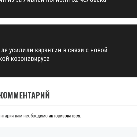
us
иле усилили карантин в связи с новой
ой коронавируса
 КОММЕНТАРИЙ
ентария вам необходимо
авторизоваться
.