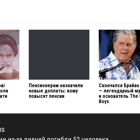
ові
Пенсионерам назначили
Скончался Брайан
коли
новые доплаты: кому
— легендарный м
ати
повысят пенсии
и основатель The
Boys
us
ии из-за ливней погибли 52 человека