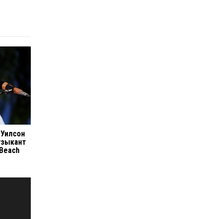
 Уилсон
узыкант
 Beach