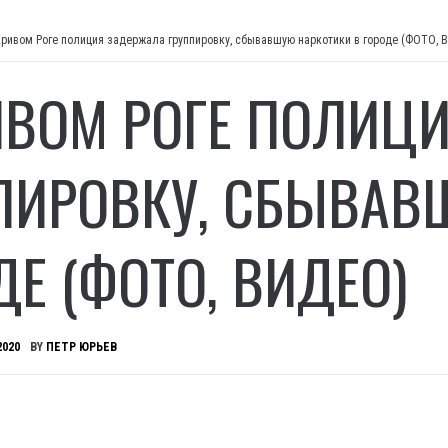
Кривом Роге полиция задержала группировку, сбывавшую наркотики в городе (ФОТО,
ИВОМ РОГЕ ПОЛИЦ
ПИРОВКУ, СБЫВАВ
ДЕ (ФОТО, ВИДЕО)
2020
BY
ПЕТР ЮРЬЕВ