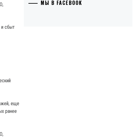
МЫ В FACEBOOK
 и сбыт
еский
ажей, еще
ых ранее