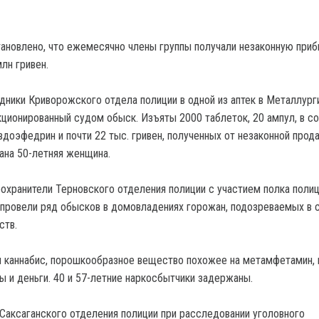
ановлено, что ежемесячно члены группы получали незаконную приб
лн гривен.
дники Криворожского отдела полиции в одной из аптек в Металлур
кционированный судом обыск. Изъяты 2000 таблеток, 20 ампул, в с
вдоэфедрин и почти 22 тыс. гривен, полученных от незаконной прод
ана 50-летняя женщина.
оохранители Терновского отделения полиции с участием полка поли
 провели ряд обысков в домовладениях горожан, подозреваемых в 
ств.
 каннабис, порошкообразное вещество похожее на метамфетамин, 
 и деньги. 40 и 57-летние наркосбытчики задержаны.
Саксаганского отделения полиции при расследовании уголовного