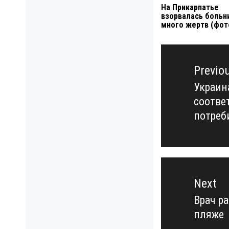
На Прикарпатье
взорвалась больн
много жертв (фот
Навигация
по
Previo
записям
Украин
Previo
соотве
post:
потреб
Next
Врач р
Next
пляже
post: