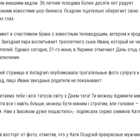
м внешним видом. 36-летняя теледива более десяти лет радует
сными новостями шоу-бизнеса. Осадчая тщательно оберегает свою
х глаз.
живет в счастливом браке с известным телеведущим, актером и пр
Звездная пара воспитывает трехлетнего сына Ивана, который не ч
телей. Однако сегодня, 21-го июня, в Украине отмечают День отца,
ключение.
ей странице в Instagram опубликовала трогательные фото супруга и
зд, лицо Ивана звездные родители не показывают.
ітаємо тебе і всіх татусів світу з Днем тата! Ти можеш підмінити ма
и все і навіть більше, можеш бути ніжним і строгим, але головне —
 Нам з Івасиком дуже пощастило»,- подписала серию снимков Кат
 восторг от фото, отметив, что у Кати Осадчей прекрасные мужчин