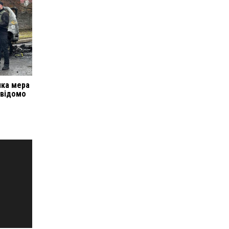
ика мера
 відомо