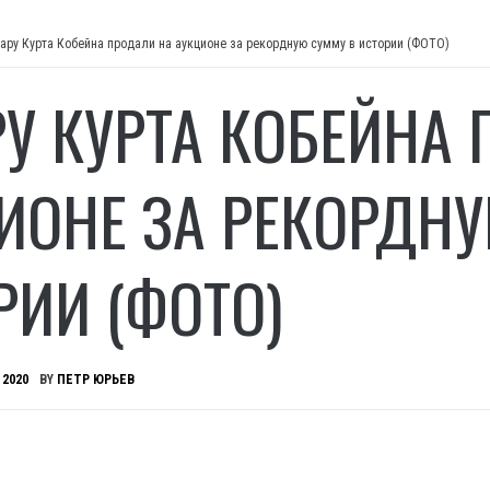
тару Курта Кобейна продали на аукционе за рекордную сумму в истории (ФОТО)
РУ КУРТА КОБЕЙНА
ИОНЕ ЗА РЕКОРДНУ
РИИ (ФОТО)
 2020
BY
ПЕТР ЮРЬЕВ