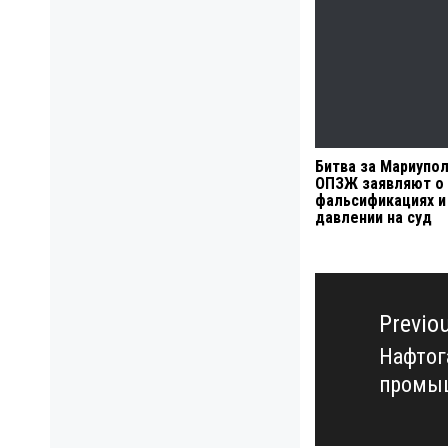
Битва за Мариупол
ОПЗЖ заявляют о
фальсификациях и
давлении на суд
Навигация
по
Previo
записям
Нафтог
Previo
промыш
post: