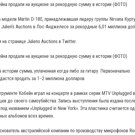
 модели Martin D-18E, принадлежавшая лидеру группы Nirvana Курту
 Julienʼs Auctions в Лос-Анджелесе за рекордные 6,01 миллиона до
на странице Juliens Auctions в Twitter.
 истории сумма, уплаченная когда-либо за гитару. Первоначально
удастся продать за 1−2 миллиона долларов.
трументе Кобейн играл на концерте в рамках серии MTV Unplugged 
яцев до своего самоубийства. Запись выступления была издана посл
под названием «Unplugged in New York». Эта пластинка считается од
ных альбомов всех времен.
снователь австралийской компании по производству микрофонов Ro