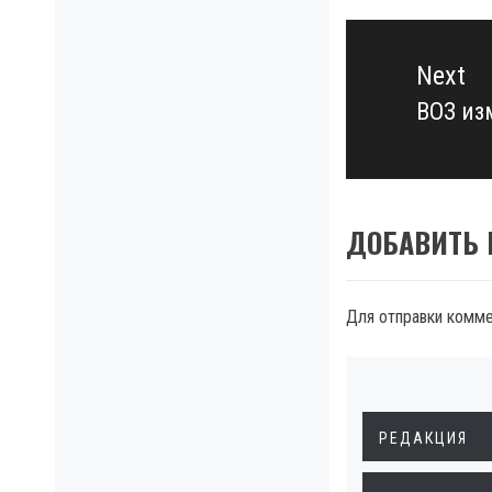
Next
ВОЗ из
Next
post:
ДОБАВИТЬ
Для отправки комм
РЕДАКЦИЯ