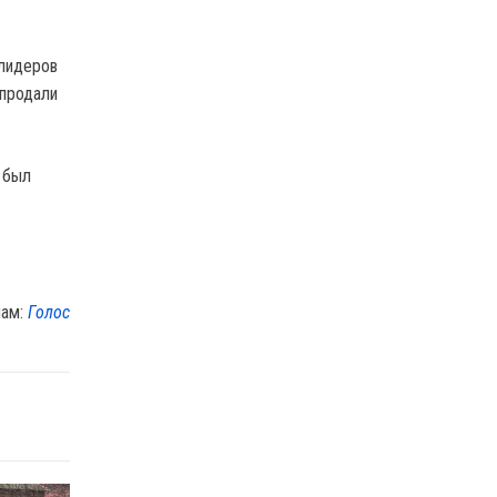
 лидеров
 продали
 был
лам:
Голос