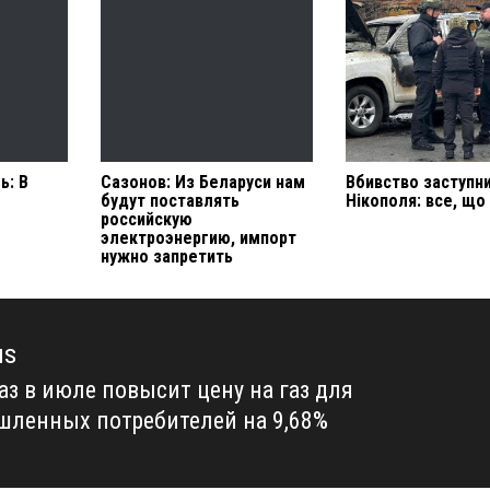
ь: В
Сазонов: Из Беларуси нам
Вбивство заступн
будут поставлять
Нікополя: все, що
российскую
электроэнергию, импорт
нужно запретить
us
аз в июле повысит цену на газ для
us
ленных потребителей на 9,68%