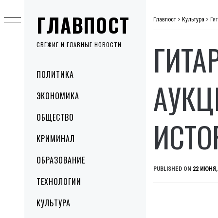
Skip
ГЛАВПОСТ
to
Главпост
>
Культура
>
Ги
content
ГИТА
СВЕЖИЕ И ГЛАВНЫЕ НОВОСТИ
Primary
ПОЛИТИКА
Menu
АУКЦ
ЭКОНОМИКА
ОБЩЕСТВО
ИСТО
КРИМИНАЛ
ОБРАЗОВАНИЕ
PUBLISHED ON
22 ИЮНЯ,
ТЕХНОЛОГИИ
КУЛЬТУРА