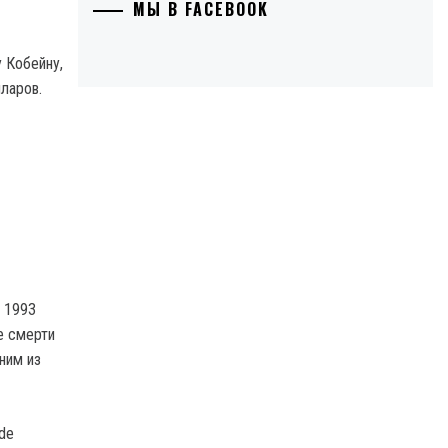
МЫ В FACEBOOK
 Кобейну,
лларов.
в 1993
е смерти
ним из
de