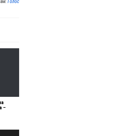
лам:
Голос
на
а –