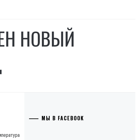
ЛЕН НОВЫЙ
Д
МЫ В FACEBOOK
емпература