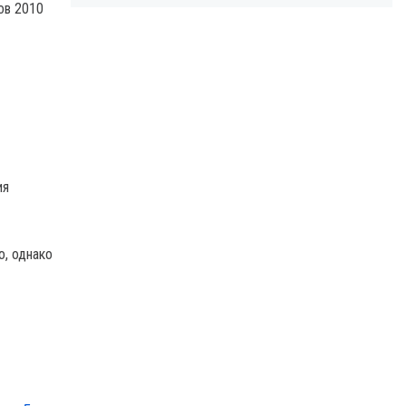
ов 2010
ия
о, однако