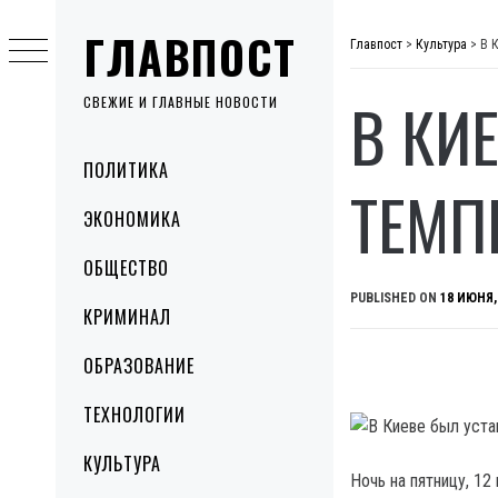
Skip
ГЛАВПОСТ
to
Главпост
>
Культура
>
В 
content
В КИ
СВЕЖИЕ И ГЛАВНЫЕ НОВОСТИ
Primary
ПОЛИТИКА
Menu
ТЕМП
ЭКОНОМИКА
ОБЩЕСТВО
PUBLISHED ON
18 ИЮНЯ,
КРИМИНАЛ
ОБРАЗОВАНИЕ
ТЕХНОЛОГИИ
КУЛЬТУРА
Ночь на пятницу, 12