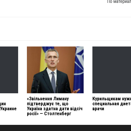
По материа
«Звільнення Лиману
Курильщикам нуж
цин
підтверджує те, що
специальная диет
 Украине
Україна здатна дати відсіч
врачи
росії» — Столтенберг