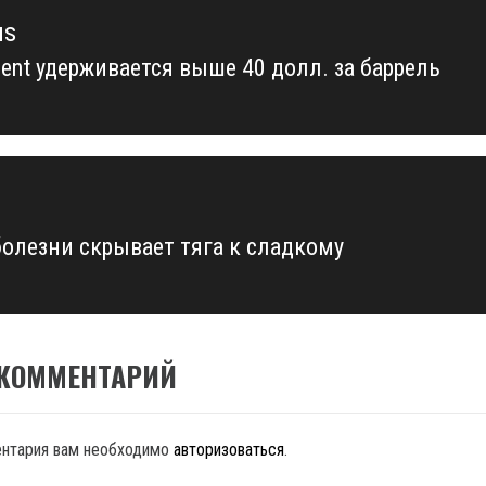
us
rent удерживается выше 40 долл. за баррель
us
болезни скрывает тяга к сладкому
 КОММЕНТАРИЙ
ентария вам необходимо
авторизоваться
.