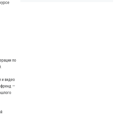
нкурсе
ерации по
.
и и видео
йфренд —
ошлого
ей