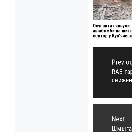
Окупанти скинули
авіабомби на жит
сектор у Куп’янськ
Навигация
по
Previo
записям
RAB-та
Previo
снижен
post:
Next
Шмыгал
Next