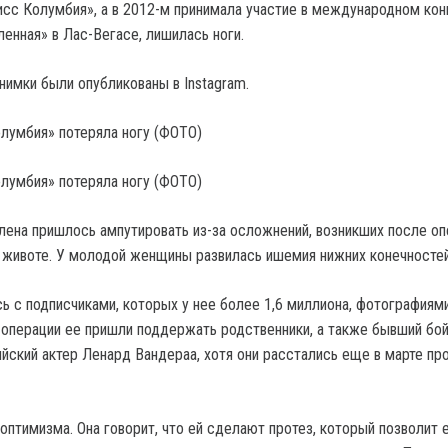
исс Колумбия», а в 2012-м принимала участие в международном ко
енная» в Лас-Вегасе, лишилась ноги.
имки были опубликованы в Instagram.
лена пришлось ампутировать из-за осложнений, возникших после оп
 животе. У молодой женщины развилась ишемия нижних конечностей
ь с подписчиками, которых у нее более 1,6 миллиона, фотографиям
 операции ее пришли поддержать родственники, а также бывший бо
йский актер Ленард Вандераа, хотя они расстались еще в марте пр
оптимизма. Она говорит, что ей сделают протез, который позволит 