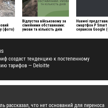
Відпустка військовому за
Huawei представи
ловий
сімейними обставинами:
смартфон P Smart
у (фото)
умови та кількість днів
сервисов Google 
us
риф создаст тенденцию к постепенному
us
ию тарифов — Deloitte
ь рассказал, что нет оснований для переноса