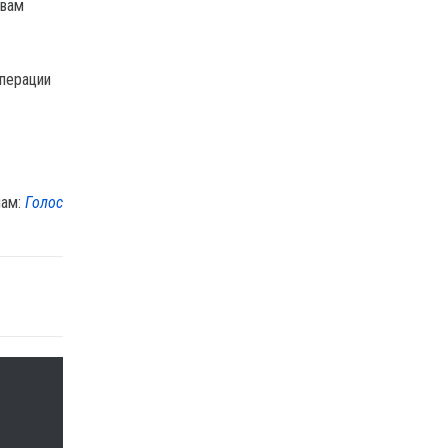
овам
перации
лам:
Голос