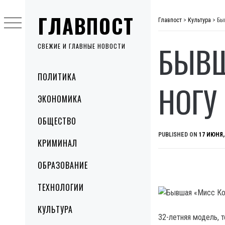
Skip
ГЛАВПОСТ
to
Главпост
>
Культура
>
Бы
content
БЫВШ
СВЕЖИЕ И ГЛАВНЫЕ НОВОСТИ
Primary
ПОЛИТИКА
Menu
НОГУ
ЭКОНОМИКА
ОБЩЕСТВО
PUBLISHED ON
17 ИЮНЯ,
КРИМИНАЛ
ОБРАЗОВАНИЕ
ТЕХНОЛОГИИ
КУЛЬТУРА
32-летняя модель, 