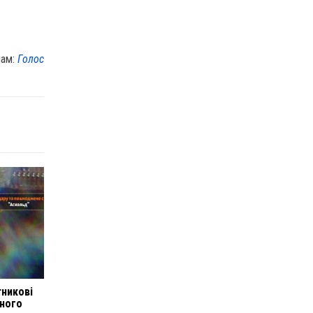
лам:
Голос
тникові
вного