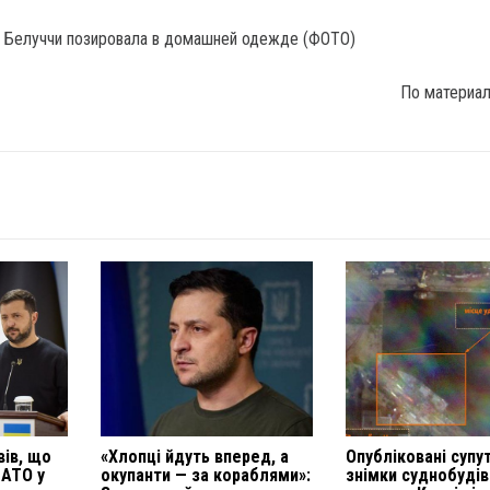
По материа
вів, що
«Хлопці йдуть вперед, а
Опубліковані супу
НАТО у
окупанти — за кораблями»:
знімки суднобуді