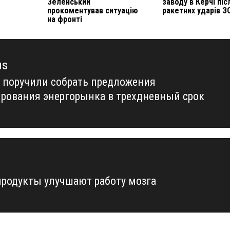
Зеленський
заводу в Керчі піс
прокоментував ситуацію
ракетних ударів З
на фронті
us
 поручили собрать предложения
us
ирования энергорынка в трехдневный срок
продукты улучшают работу мозга