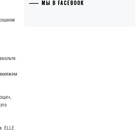
МЫ В FACEBOOK
скошном
екольте.
макияжем
ающе»,
 это
ла ELLE