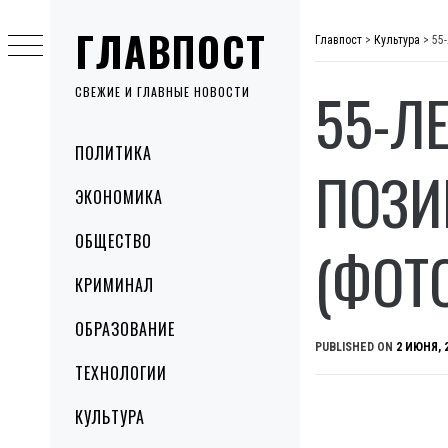
Skip
ГЛАВПОСТ
to
Главпост
>
Культура
>
55
content
55-Л
СВЕЖИЕ И ГЛАВНЫЕ НОВОСТИ
Primary
ПОЛИТИКА
Menu
ПОЗИ
ЭКОНОМИКА
ОБЩЕСТВО
(ФОТ
КРИМИНАЛ
ОБРАЗОВАНИЕ
PUBLISHED ON
2 ИЮНЯ, 
ТЕХНОЛОГИИ
КУЛЬТУРА