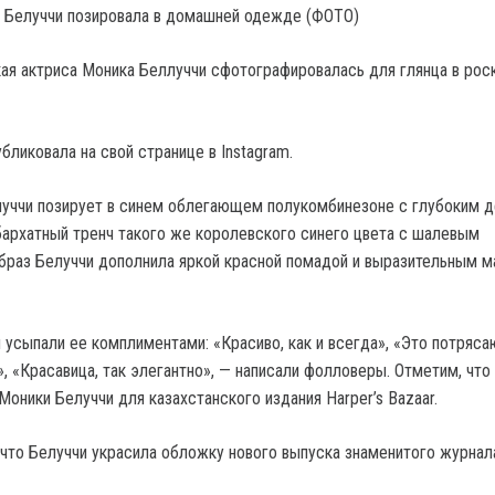
кая актриса Моника Беллуччи сфотографировалась для глянца в ро
бликовала на свой странице в Instagram.
уччи позирует в синем облегающем полукомбинезоне с глубоким д
бархатный тренч такого же королевского синего цвета с шалевым
браз Белуччи дополнила яркой красной помадой и выразительным 
 усыпали ее комплиментами: «Красиво, как и всегда», «Это потряс
, «Красавица, так элегантно», — написали фолловеры. Отметим, что
оники Белуччи для казахстанского издания Harper’s Bazaar.
что Белуччи украсила обложку нового выпуска знаменитого журна