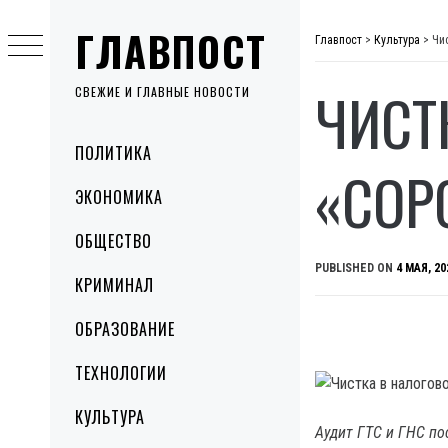
Skip
ГЛАВПОСТ
to
Главпост
>
Культура
>
Чи
content
ЧИСТ
СВЕЖИЕ И ГЛАВНЫЕ НОВОСТИ
Primary
ПОЛИТИКА
Menu
«СОР
ЭКОНОМИКА
ОБЩЕСТВО
PUBLISHED ON
4 МАЯ, 20
КРИМИНАЛ
ОБРАЗОВАНИЕ
ТЕХНОЛОГИИ
КУЛЬТУРА
Аудит ГТС и ГНС по