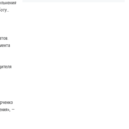
ольнения
боту…
тов.
мента
дителя
арченко
ения», —