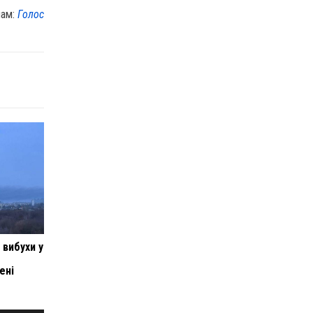
лам:
Голос
 вибухи у
ені