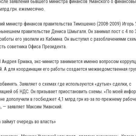
осле заявления бывшего министра финансов Уманского о финансовы
млрд.грн. ежемесячно.
ий министр финансов правительства Тимошенко (2008-2009) Игорь 
 нынешнем правительстве Дениса Шмыгаля. Он занимал пост с 4 по 
работы его уволили из Кабмина. Он выступил с разоблачениями схе
сть советника Офиса Президента.
 Андрея Ермака, экс-министр занимается именно вопросом коррупц
й. А для координации его работы создается межведомственная груп
обвинять. Заявляет о схемах где используются «дутые» сделки, с
ацией об НДС. Он призывает приостановить схемы. «По моей инфор
 не дополучили в госбюджет 4,1 млрд грн из-за по-прежнему рабоч
, — заявляет Максим Уманский.
а займут очередь во власть»