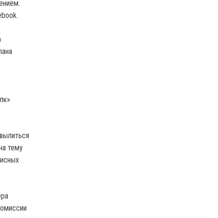
шением.
ebook.
а
лана
лк»
 вылиться
на тему
лисных
ера
комиссии