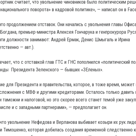
ортник считает, что увольнение чиновников было политическим ре
национального поворота» в кадровой политике», — написал он в Fac
это продолжением отставок. Они начались с увольнения главы Офис
Богдана, премьер-министра Алексея Гончарука и генпрокурора Рус
эти должности занимают: Андрей Ермак, Денис Шмыгаль и Ирина
тственно — авт.).
чает, что с отставкой глав ГТС и ГНС пополнился «политический по
анды Президента Зеленского — бывших «ЗЕленых».
ие для Президента и правительства, которое, в тоже время, может
сложнения с МВФ и другими кредиторами. Осталось только давить 
и таможни и налоговой, но это скорее всего станет темой уже заку
числе и с западными партнерами», — предполагает он.
 что увольнение Нефедова и Верланова выбивает козыри их рук лид
и Тимошенко, которая добилась создания временной следственно 