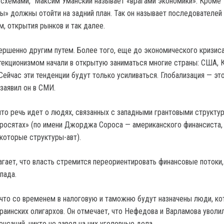
я схемами, Максим Уманский называет «врагами экономики». Кроме т
ты» должны отойти на задний план. Так он называет последователей
, открытия рынков и так далее.
ершенно другим путем. Более того, еще до экономического кризиса
екционизмом начали в открытую заниматься многие страны: США, К
Сейчас эти тенденции будут только усиливаться. Глобализация — эт
заявил он в СМИ.
что речь идет о людях, связанных с западными грантовыми структу
росятах» (по имени Джорджа Сороса — американского финансиста,
оторые структуры-авт).
агает, что власть стремится переориентировать финансовые потоки
пада.
 что со временем в налоговую и таможню будут назначены люди, к
краинских олигархов. Он отмечает, что Нефедова и Варламова уволи
нсаций, никто не завел на них уголовные дела.