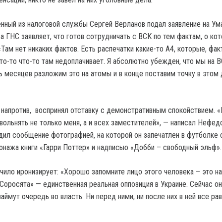
енный из налоговой службы Сергей Верланов подал заявление на Ум
ва ГНС заявляет, что готов сотрудничать с ВСК по тем фактам, о ко
Там нет никаких фактов. Есть распечатки какие-то А4, которые, фак
кто-то что-то там недоплачивает. Я абсолютно убежден, что мы на В
месяцев разложим это на атомы и в конце поставим точку в этом 
напротив, воспринял отставку с демонстративным спокойствием. 
вольнять не только меня, а и всех заместителей», — написал Нефед
дил сообщение фотографией, на которой он запечатлен в футболке 
нажа книги «Гарри Поттер» и надписью «Добби – свободный эльф».
чило иронизирует: «Хорошо запомните лицо этого человека – это н
Соросята» — единственная реальная оппозиция в Украине. Сейчас он
займут очередь во власть. Ни перед ними, ни после них в ней все ра