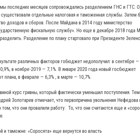
рмы последних месяцев сопровождались разделением ГНС и ГТС. О
е существовали отдельные налоговая и таможенная службы. Затем 
во доходов и сборов. После Майдана в 2014 году министерство
сударственную фискальную службу». Но еще в декабре 2018 года 
разделить. Разделение по плану стартовало при Президенте Зелен
зультате различных факторов гобюджет недополучил: в сентябре — 
10,9%, в ноябре-2019 — 7,1%. В январе 2020 года новый госбюджет
т плана, в феврале — 6,3% , в марте — 10,7%.
 виной курс гривны, который фактически уменьшил поступления. Тем
ндрей Золотарев отмечает, что первопричина увольнения Нефедова 
 том, что они провалили работу. То, что они считаются еще и «сор
е.