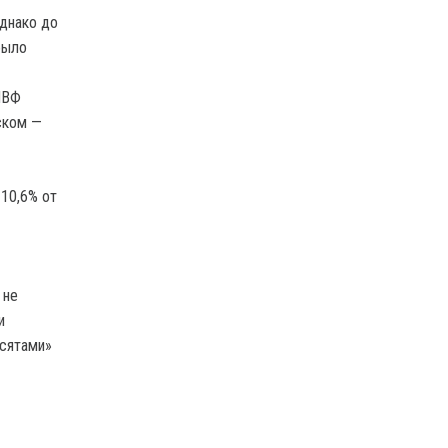
днако до
было
МВФ
ском —
10,6% от
 не
и
осятами»