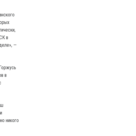
анского
торых
тически,
СК в
деле», —
«Горжусь
ов в
с
аш
и
вно никого