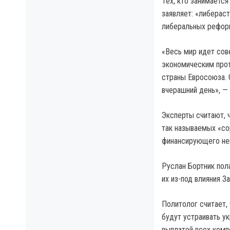
Тех, кто занимаетс
заявляет: «либерас
либеральных реформ
«Весь мир идет сов
экономическим прот
страны Евросоюза. 
вчерашний день», — 
Эксперты считают, 
так называемых «со
финансирующего нек
Руслан Бортник пол
их из-под влияния За
Политолог считает,
будут устраивать у
выплатой всех компе