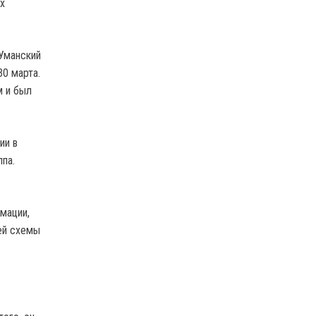
х
Уманский
30 марта.
м и был
ии в
па.
мации,
ей схемы