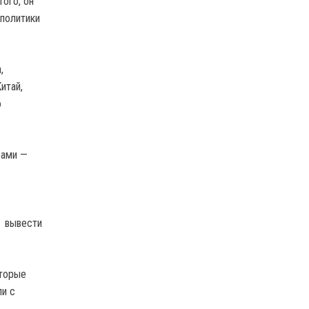
ого, он
 политики
,
итай,
о
рами —
, вывести
оторые
ли с