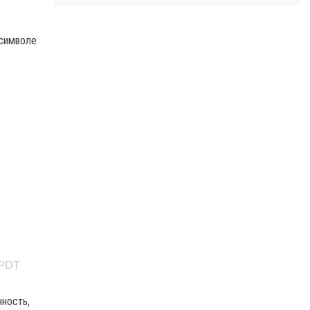
 символе
 PDT
нность,