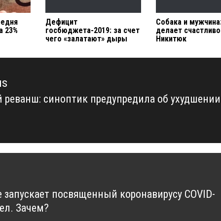
ередня
Дефицит
Собака и мужчина
а 23%
госбюджета-2019: за счет
делает счастлив
чего «залатают» дыры
Никитюк
us
 реванш: синоптик предупредила об ухудшении
us
ы
e запускает посвященный коронавирусу COVID-
дел. Зачем?