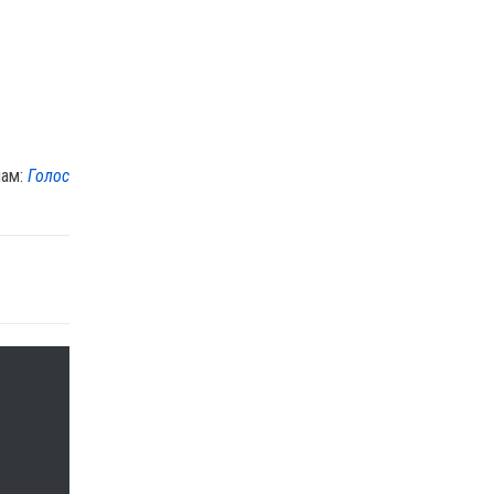
лам:
Голос