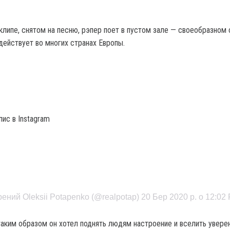
липе, снятом на песню, рэпер поет в пустом зале — своеобразном
действует во многих странах Европы.
ис в Instagram
ений Oleksii Potapenko (@realpotap) 20 Бер 2020 р. о 12:02
таким образом он хотел поднять людям настроение и вселить увере