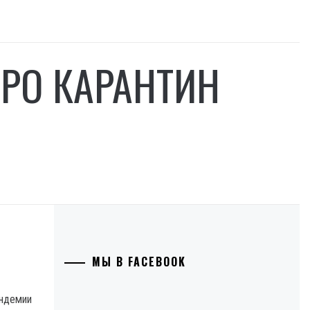
РО КАРАНТИН
МЫ В FACEBOOK
андемии