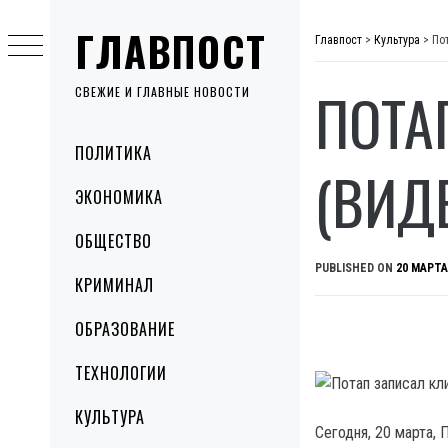
Skip
ГЛАВПОСТ
to
Главпост
>
Культура
>
По
content
ПОТА
СВЕЖИЕ И ГЛАВНЫЕ НОВОСТИ
Primary
ПОЛИТИКА
Menu
(ВИД
ЭКОНОМИКА
ОБЩЕСТВО
PUBLISHED ON
20 МАРТА
КРИМИНАЛ
ОБРАЗОВАНИЕ
ТЕХНОЛОГИИ
КУЛЬТУРА
Сегодня, 20 марта, 