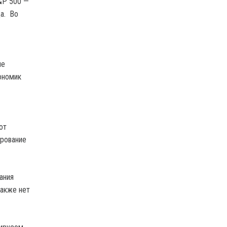
&P 500 —
да. Во
ие
ономик
от
ирование
ания
также нет