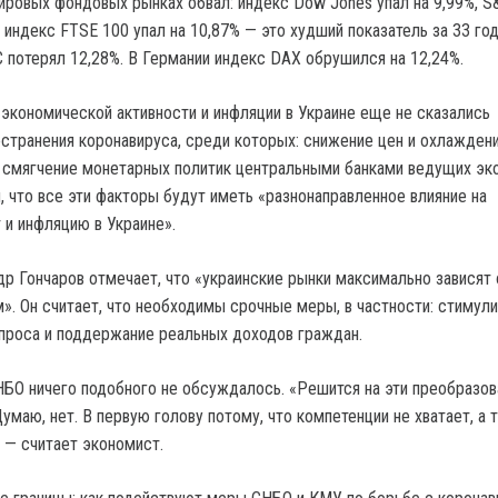
ировых фондовых рынках обвал: индекс Dow Jones упал на 9,99%, S
 индекс FTSE 100 упал на 10,87% — это худший показатель за 33 го
 потерял 12,28%. В Германии индекс DAX обрушился на 12,24%.
 экономической активности и инфляции в Украине еще не сказались
странения коронавируса, среди которых: снижение цен и охлажден
 смягчение монетарных политик центральными банками ведущих эк
, что все эти факторы будут иметь «разнонаправленное влияние на
 и инфляцию в Украине».
р Гончаров отмечает, что «украинские рынки максимально зависят 
». Он считает, что необходимы срочные меры, в частности: стимул
проса и поддержание реальных доходов граждан.
НБО ничего подобного не обсуждалось. «Решится на эти преобразов
маю, нет. В первую голову потому, что компетенции не хватает, а 
 — считает экономист.