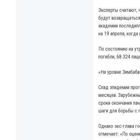
Эксперты считают, 
будут возвращаться
академии последипл
на 19 апреля, когда 
По состоянию на ут
погибли, 68 324 пац
«На уровне Зимбабв
Спад эпидемии прог
месяцев. Зарубежны
сроки окончания па
шаги для борьбы с 
Однако экс-глава г
отмечает: «По оцен