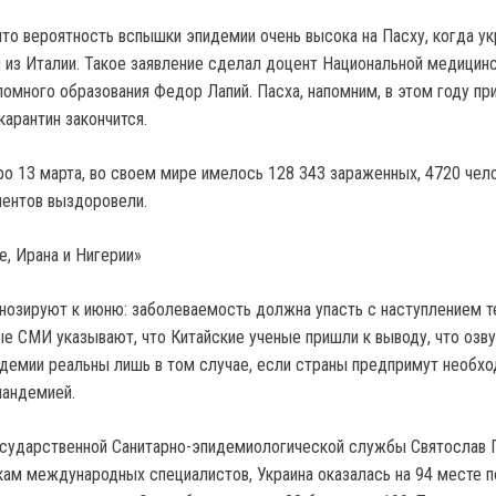
что вероятность вспышки эпидемии очень высока на Пасху, когда у
 из Италии. Такое заявление сделал доцент Национальной медицин
омного образования Федор Лапий. Пасха, напомним, в этом году пр
карантин закончится.
ро 13 марта, во своем мире имелось 128 343 зараженных, 4720 чел
иентов выздоровели.
е, Ирана и Нигерии»
нозируют к июню: заболеваемость должна упасть с наступлением 
е СМИ указывают, что Китайские ученые пришли к выводу, что озв
ндемии реальны лишь в том случае, если страны предпримут необх
пандемией.
осударственной Санитарно-эпидемиологической службы Святослав 
кам международных специалистов, Украина оказалась на 94 месте п