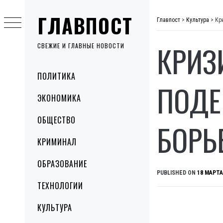
Skip
ГЛАВПОСТ
to
Главпост
>
Культура
>
Кр
content
КРИЗ
СВЕЖИЕ И ГЛАВНЫЕ НОВОСТИ
Primary
ПОЛИТИКА
Menu
ПОДЕ
ЭКОНОМИКА
ОБЩЕСТВО
БОРЬ
КРИМИНАЛ
ОБРАЗОВАНИЕ
PUBLISHED ON
18 МАРТА
ТЕХНОЛОГИИ
КУЛЬТУРА