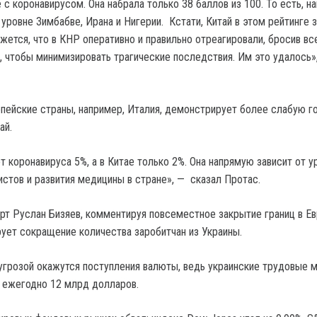
 с коронавирусом. Она набрала только 38 баллов из 100. То есть, н
 уровне Зимбабве, Ирана и Нигерии. Кстати, Китай в этом рейтинге 
жется, что в КНР оперативно и правильно отреагировали, бросив вс
, чтобы минимизировать трагические последствия. Им это удалось»
опейские страны, например, Италия, демонстрирует более слабую г
ай.
т коронавируса 5%, а в Китае только 2%. Она напрямую зависит от у
истов и развития медицины в стране», — сказал Протас.
рт Руслан Бизяев, комментируя повсеместное закрытие границ в Ев
рует сокращение количества заробитчан из Украины.
угрозой окажутся поступления валюты, ведь украинские трудовые 
 ежегодно 12 млрд долларов.