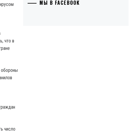
МЫ В FACEBOOK
з
, что в
тране
и обороны
анилов
 граждан
ть число