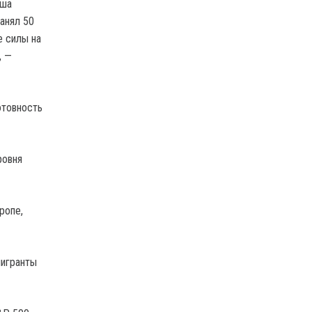
аша
занял 50
е силы на
, —
отовность
ровня
ропе,
мигранты