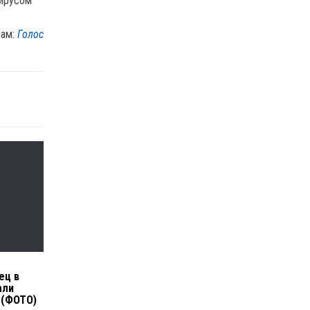
лам:
Голос
ю
ец в
али
 (ФОТО)