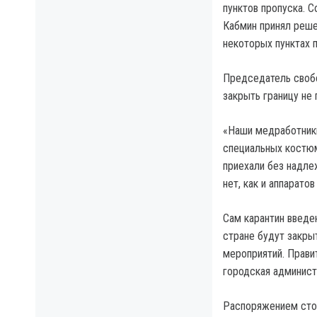
пунктов пропуска. 
Кабмин принял реше
некоторых пунктах 
Председатель своб
закрыть границу не
«Наши медработники
специальных костюм
приехали без надле
нет, как и аппарато
Сам карантин введен
стране будут закры
мероприятий. Прави
городская админист
Распоряжением стол