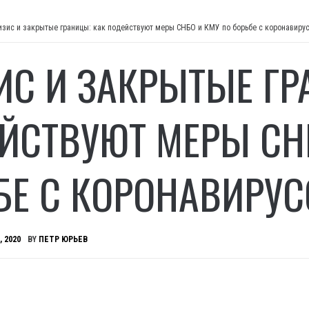
изис и закрытые границы: как подействуют меры СНБО и КМУ по борьбе с коронавиру
ИС И ЗАКРЫТЫЕ ГР
ЙСТВУЮТ МЕРЫ СН
БЕ С КОРОНАВИРУ
, 2020
BY
ПЕТР ЮРЬЕВ