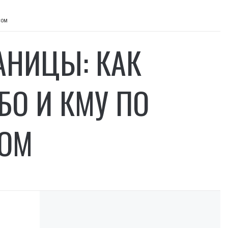
сом
АНИЦЫ: КАК
БО И КМУ ПО
СОМ