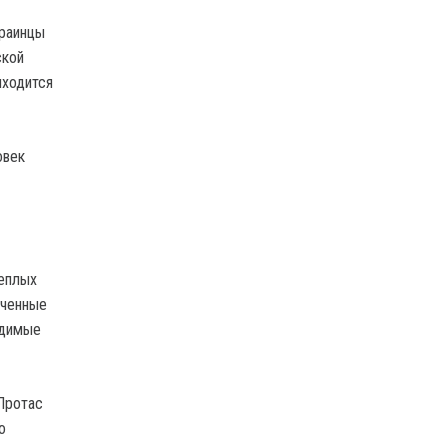
краинцы
ской
иходится
овек
теплых
ученные
одимые
Протас
о