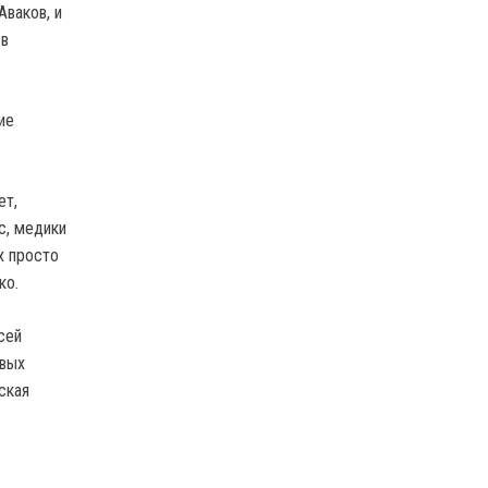
ваков, и
 в
ие
ет,
с, медики
х просто
ко.
сей
овых
ская