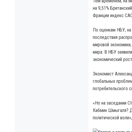
Тем временем, на м
на 9,51% Британский
Франции индекс CAC
По оценкам НБУ, на
последствия распро
мировой экономики,
мира. В НБУ заявили
экономический рост
Экономист Александ
глобальных проблем
потребительского с
«Но на заседании С
Кабмин Шмыгаля? Ду
политической воли»,