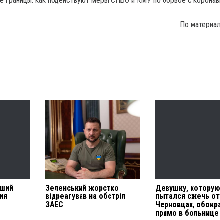
По материа
дший
Зеленський жорстко
Девушку, котору
ия
відреагував на обстріл
пытался сжечь от
ЗАЕС
Черновцах, обокр
прямо в больнице