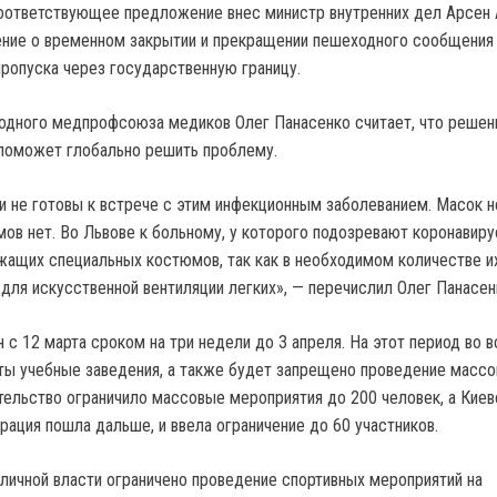
Соответствующее предложение внес министр внутренних дел Арсен А
ние о временном закрытии и прекращении пешеходного сообщения
пропуска через государственную границу.
одного медпрофсоюза медиков Олег Панасенко считает, что решен
 поможет глобально решить проблему.
 не готовы к встрече с этим инфекционным заболеванием. Масок н
ов нет. Во Львове к больному, у которого подозревают коронавиру
жащих специальных костюмов, так как в необходимом количестве и
в для искусственной вентиляции легких», — перечислил Олег Панасен
 с 12 марта сроком на три недели до 3 апреля. На этот период во в
ты учебные заведения, а также будет запрещено проведение масс
тельство ограничило массовые мероприятия до 200 человек, а Киев
рация пошла дальше, и ввела ограничение до 60 участников.
ичной власти ограничено проведение спортивных мероприятий на