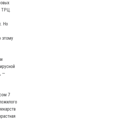
совых
в ТРЦ.
. Но
о этому
ии
вирусной
, —
сом 7
 пожилого
лекарств
зрастная