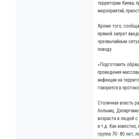
территории Киева; п
мероприятий, приос
Кроме того, сообща
прямой запрет введ
чрезвычайным ситуа
поводу.
«Подготовить обращ
проведения массовы
инфекции на террит
говорится в протоко
Столичная власть р
больниц. Департаме
возраста и людей с
и т.д. Как известно
группа 70- 80 лет,