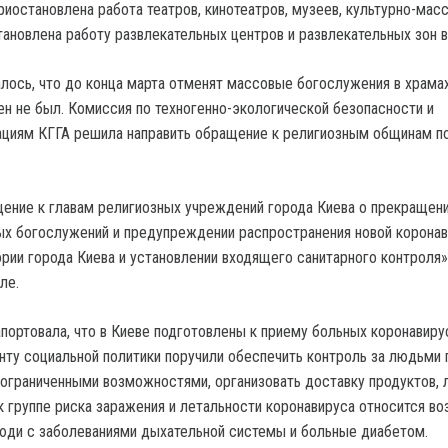
риостановлена работа театров, кинотеатров, музеев, культурно-мас
тановлена работу развлекательных центров и развлекательных зон 
лось, что до конца марта отменят массовые богослужения в храмах
ен не был. Комиссия по техногенно-экологической безопасности и
циям КГГА решила направить обращение к религиозным общинам п
ение к главам религиозных учреждений города Киева о прекращен
х богослужений и предупреждении распространения новой корона
ории города Киева и установлении входящего санитарного контроля»
ле.
апортовала, что в Киеве подготовлены к приему больных коронавиру
нту социальной политики поручили обеспечить контроль за людьми
 ограниченными возможностями, организовать доставку продуктов, 
, к группе риска заражения и летальности коронавируса относится во
 люди с заболеваниями дыхательной системы и больные диабетом.