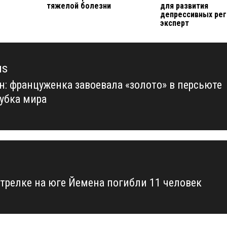
тяжелой болезни
для развития
депрессивных рег
эксперт
us
н: француженка завоевала «золото» в персьюте
us
Кубка мира
стрелке на юге Йемена погибли 11 человек