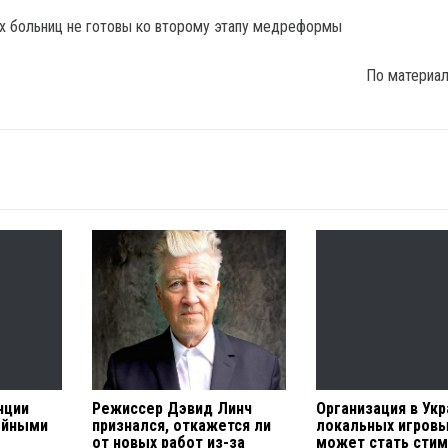
По материа
нции
Режиссер Дэвид Линч
Организация в Ук
ойными
признался, откажется ли
локальных игровы
от новых работ из-за
может стать сти