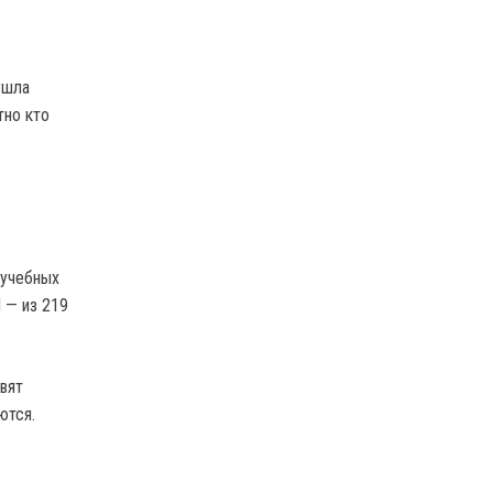
ушла
тно кто
 учебных
 — из 219
вят
ются.