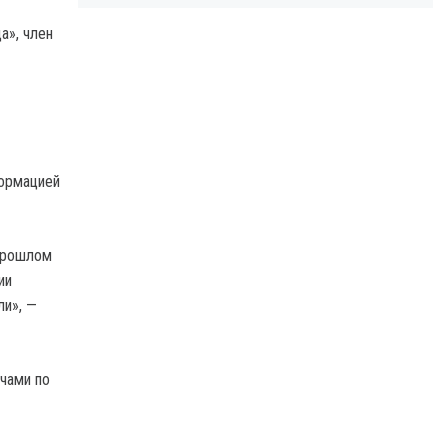
а», член
формацией
 прошлом
ии
ли», —
чами по