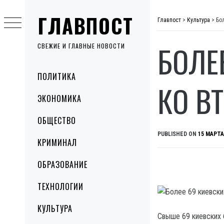
Skip
ГЛАВПОСТ
to
Главпост
>
Культура
>
Бо
content
БОЛЕ
СВЕЖИЕ И ГЛАВНЫЕ НОВОСТИ
Primary
ПОЛИТИКА
Menu
КО В
ЭКОНОМИКА
ОБЩЕСТВО
PUBLISHED ON
15 МАРТА
КРИМИНАЛ
ОБРАЗОВАНИЕ
ТЕХНОЛОГИИ
КУЛЬТУРА
Свыше 69 киевских 