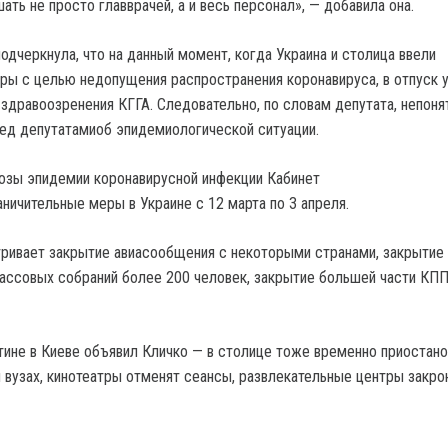
ь не просто главврачей, а и весь персонал», — добавила она.
одчеркнула, что на данный момент, когда Украина и столица ввели
ры с целью недопущения распространения коронавируса, в отпуск 
 здравоозренения КГГА. Следовательно, по словам депутата, непоня
ед депутатамиоб эпидемиологической ситуации.
розы эпидемии коронавирусной инфекции Кабинет
ничительные меры в Украине с 12 марта по 3 апреля.
ривает закрытие авиасообщения с некоторыми странами, закрытие
массовых собраний более 200 человек, закрытие большей части КПП
тине в Киеве объявил Кличко — в столице тоже временно приостано
и вузах, кинотеатры отменят сеансы, развлекательные центры закро