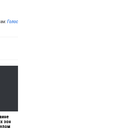
лам:
Голос
раине
х зон
мулом