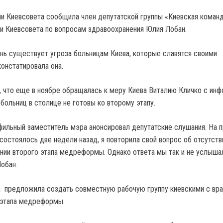
ии Киевсовета сообщила член депутатской группы «Киевская команд
и Киевсовета по вопросам здравоохранения Юлия Лобан.
нь существует угроза больницам Киева, которые славятся своими
констатировала она.
, что еще в ноябре обращалась к меру Киева Виталию Кличко с ин
 больниц в столице не готовы ко второму этапу.
фильный заместитель мэра анонсировал депутатские слушания. На
состоялось две недели назад, я повторила свой вопрос об отсутств
нии второго этапа медреформы. Однако ответа мы так и не услыша
Лобан.
 предложила создать совместную рабочую группу киевскими с вра
 этапа медреформы.