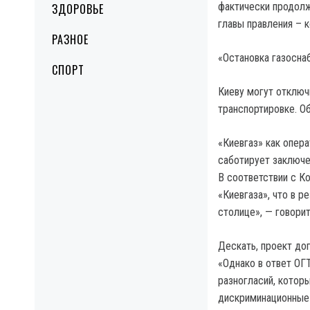
фактически продолж
ЗДОРОВЬЕ
главы правления – к
РАЗНОЕ
«Остановка газосна
СПОРТ
Киеву могут отключи
транспортировке. О
«Киевгаз» как опер
саботирует заключе
В соответствии с К
«Киевгаза», что в р
столице», — говори
Дескать, проект до
«Однако в ответ ОГ
разногласий, котор
дискриминационные 