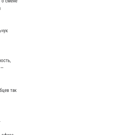
 о смене
м
ьчук
ность,
 —
бцев так
.