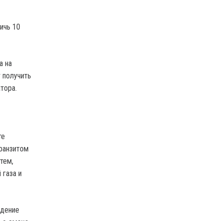
ичь 10
а на
 получить
тора.
те
транзитом
тем,
 газа и
едение