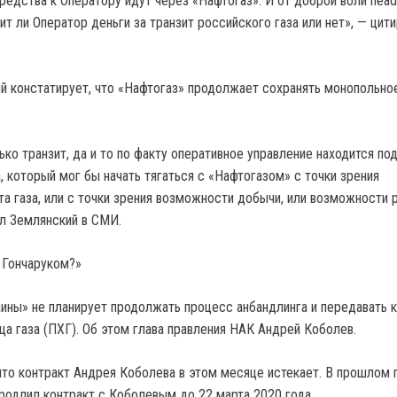
средства к Оператору идут через «Нафтогаз». И от доброй воли hea
ит ли Оператор деньги за транзит российского газа или нет», — цит
й констатирует, что «Нафтогаз» продолжает сохранять монопольно
ько транзит, да и то по факту оперативное управление находится по
, который мог бы начать тягаться с «Нафтогазом» с точки зрения
а газа, или с точки зрения возможности добычи, или возможности 
ил Землянский в СМИ.
 Гончаруком?»
ины» не планирует продолжать процесс анбандлинга и передавать 
а газа (ПХГ). Об этом глава правления НАК Андрей Коболев.
что контракт Андрея Коболева в этом месяце истекает. В прошлом 
родлил контракт с Коболевым до 22 марта 2020 года.