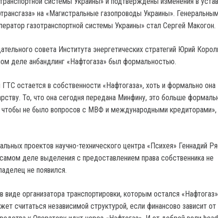
транспортной системы Украины» и подтверждены изменения в устав
ртрансгаза» на «Магистральные газопроводы Украины». Генеральны
ератор газотранспортной системы Украины» стал Сергей Макогон.
ательного совета Института энергетических стратегий Юрий Корол
амом деле анбандлинг «Нафтогаза» был формальностью.
я ГТС остается в собственности «Нафтогаза», хоть и формально она
рству. То, что она сегодня передана Минфину, это больше формаль
, чтобы не было вопросов с МВФ и международными кредиторами»,
альных проектов научно-технического центра «Психея» Геннадий Ря
а самом деле выделения с предоставлением права собственника не
ладелец не появился.
в виде организатора транспортировки, которым остался «Нафтогаз»
жет считаться независимой структурой, если финансово зависит от