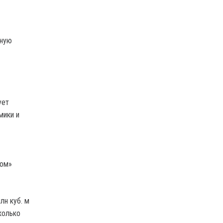
нную
ует
мики и
мом»
лн куб. м
колько