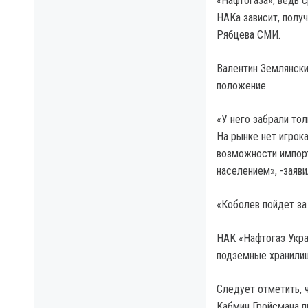
«Нафтогаза», ведь 
НАКа зависит, получ
Рябцева СМИ.
Валентин Землянски
положение.
«У него забрали тол
На рынке нет игрока
возможности импорт
населением», -заяв
«Коболев пойдет за
НАК «Нафтогаз Укра
подземные хранилищ
Следует отметить, 
Кабмин Гройсмана п