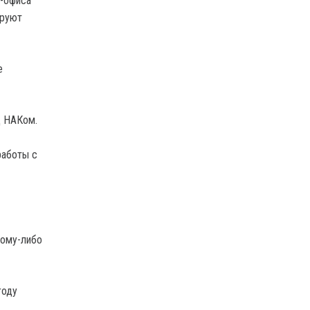
d-офиса
ируют
е
д НАКом.
работы с
кому-либо
году