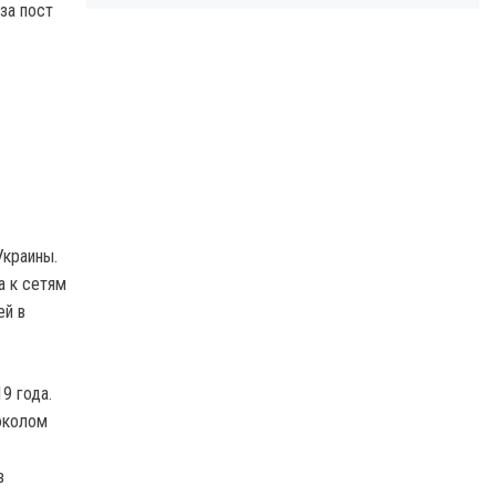
за пост
Украины.
а к сетям
ей в
9 года.
околом
в