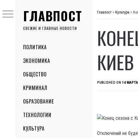
Skip
ГЛАВПОСТ
to
Главпост
>
Культура
>
Ко
content
КОНЕ
СВЕЖИЕ И ГЛАВНЫЕ НОВОСТИ
Primary
ПОЛИТИКА
Menu
КИЕВ
ЭКОНОМИКА
ОБЩЕСТВО
PUBLISHED ON
14 МАРТА
КРИМИНАЛ
ОБРАЗОВАНИЕ
ТЕХНОЛОГИИ
КУЛЬТУРА
Отключений не буде