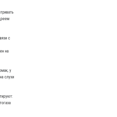
тривать
дреем
вязи с
ен на
рмак, у
на слухи
тируют:
тогаза