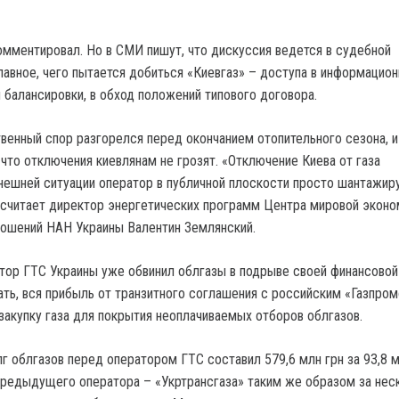
комментировал. Но в СМИ пишут, что дискуссия ведется в судебной
главное, чего пытается добиться «Киевгаз» – доступа в информацио
 балансировки, в обход положений типового договора.
твенный спор разгорелся перед окончанием отопительного сезона, и
что отключения киевлянам не грозят. «Отключение Киева от газа
нешней ситуации оператор в публичной плоскости просто шантажир
 считает директор энергетических программ Центра мировой эконо
ошений НАН Украины Валентин Землянский.
тор ГТС Украины уже обвинил облгазы в подрыве своей финансовой
ать, вся прибыль от транзитного соглашения с российским «Газпро
 закупку газа для покрытия неоплачиваемых отборов облгазов.
г облгазов перед оператором ГТС составил 579,6 млн грн за 93,8 м
 предыдущего оператора – «Укртрансгаза» таким же образом за нес