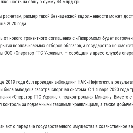
олженность на общую сумму 44 млрд грн.
м расчетам, размер такой безнадежной задолженности может дост
ца 2020 года.
ль от нового транзитного соглашения с «Газпромом» будет потрачен
окрытия неоплачиваемых отборов облгазов, а государство не сможет
ы ООО «Оператор ГТС Украины», — сообщили в пресс-службе опера
нце 2019 года был проведен анбандлинг НАК «Нафтогаз», в результа
ии была выведена газотранспортная система. С 1 января 2020 года 
мпания «Оператор ГТС Украины», подконтрольная Минфину. Вместе с 
л контроль за подземными газовыми хранилищами, а также добычей
сан акт о передаче государственного имущества в хозяйственное в