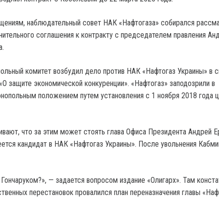
щениям, наблюдательный совет НАК «Нафтогаза» собирался рассма
ительного соглашения к контракту с председателем правления Ан
а.
ольный комитет возбудил дело против НАК «Нафтогаз Украины» в с
«О защите экономической конкуренции». «Нафтогаз» заподозрили в
нопольным положением путем установления с 1 ноября 2018 года ц
ивают, что за этим может стоять глава Офиса Президента Андрей Е
еется кандидат в НАК «Нафтогаз Украины». После увольнения Кабми
 Гончаруком?», — задается вопросом издание «Олигарх». Там конста
твенных перестановок провалился план переназначения главы «Наф