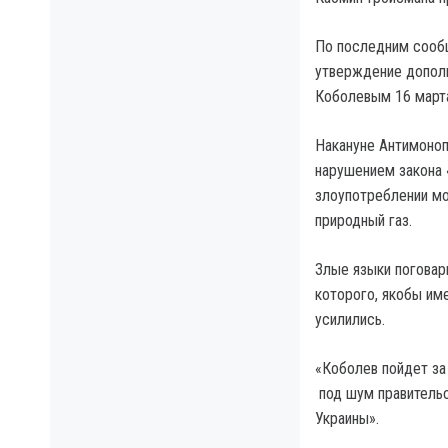
По последним сооб
утверждение дополн
Коболевым 16 март
Накануне Антимоноп
нарушением закона 
злоупотреблении мо
природный газ.
Злые языки поговар
которого, якобы им
усилились.
«Коболев пойдет за
под шум правительс
Украины».