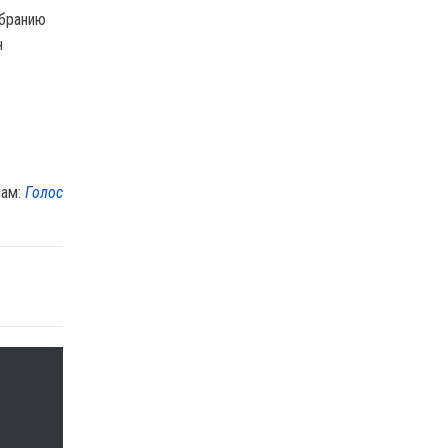
збранию
н
лам:
Голос