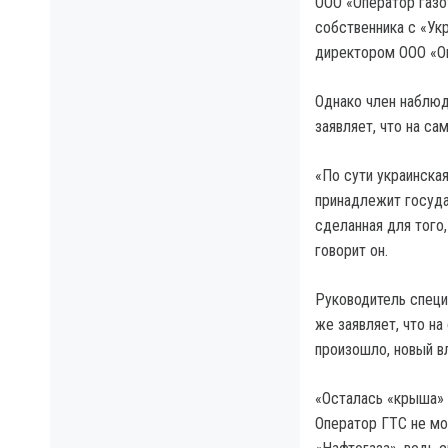
ООО «Оператор газо
собственника с «Ук
директором ООО «Оп
Однако член наблюд
заявляет, что на с
«По сути украинска
принадлежит госуда
сделанная для того
говорит он.
Руководитель специ
же заявляет, что н
произошло, новый в
«Осталась «крыша» 
Оператор ГТС не мо