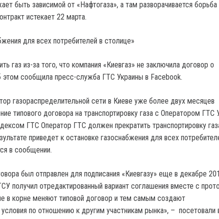
ает быть зависимой от «Нафтогаза», а там разворачивается борьба 
онтракт истекает 22 марта.
бжения для всех потребителей в столице»
ть газ из-за того, что компания «Киевгаз» не заключила договор о
б этом сообщила пресс-служба ГТС Украины в Facebook.
атор газораспределительной сети в Киеве уже более двух месяцев
ние типового договора на транспортировку газа с Оператором ГТС 
одексом ГТС Оператор ГТС должен прекратить транспортировку газ
езультате приведет к остановке газоснабжения для всех потребител
тся в сообщении.
говора был отправлен для подписания «Киевгазу» еще в декабре 201
ТСУ получил отредактированный вариант соглашения вместе с прот
ые в корне меняют типовой договор и тем самым создают
условия по отношению к другим участникам рынка», – посетовали 